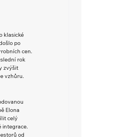
 klasické 
došlo po 
ýrobních cen. 
slední rok 
 zvýšit 
le vzhůru.
odovanou 
bě Elona 
it celý 
 integrace. 
estorů od 