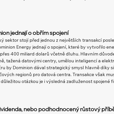
on jednají o obřím spojení
 sektor stojí před jednou z největších transakcí posle
minion Energy jednají o spojení, které by vytvořilo en
přes 400 miliard dolarů včetně dluhu. Hlavním důvode
ě, tažená datovými centry, umělou inteligencí a elektri
ru by Dominion dával strategický smysl hlavně díky sil
líčových regionů pro datová centra. Transakce však mus
a důležitou otázkou je i výsledná zadluženost spojené f
ividenda, nebo podhodnocený růstový příb