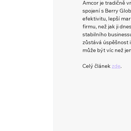
Amcor je tradičně vn
spojení s Berry Glo
efektivitu, lepší ma
firmu, než jak ji dn
stabilního business
zůstává úspěšnost i
může být víc než je
Celý článek 
zde
.