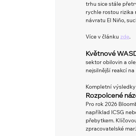
trhu sice stále pře
rychle rostou rizika
návratu El Niño, su
Více v článku 
zde
.
Květnové WASDE
sektor obilovin a ol
nejsilnější reakcí 
Kompletní výsledky 
Rozpolcené náz
Pro rok 2026 Bloombe
například ICSG nebo 
přebytkem. Klíčovou 
zpracovatelské marž