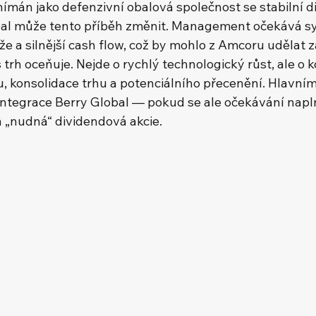
ímán jako defenzivní obalová společnost se stabilní di
bal může tento příběh změnit. Management očekává syn
rže a silnější cash flow, což by mohlo z Amcoru udělat z
es trh oceňuje. Nejde o rychlý technologický růst, ale o 
u, konsolidace trhu a potenciálního přecenění. Hlavním
ntegrace Berry Global — pokud se ale očekávání napl
n „nudná“ dividendová akcie.