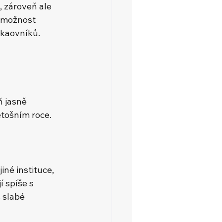
 zároveň ale 
, možnost 
akaovníků.
ň jasně 
etošním roce.
né instituce, 
 spíše s 
 slabé 