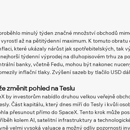
proběhlo minulý týden značné množství obchodů mimo
vyrostl až na pětitýdenní maximum. K tomuto obratu 
nflaci, které ukázaly nárůst jak spotřebitelských, tak v
nejhorší týdenní výprodej na dluhopisovém trhu za po
ntrální banky, včetně Fedu, mohou být nakonec nuceny
mezily inflační tlaky. Zvýšení sazeb by tlačilo USD dá
e změnit pohled na Teslu
X by investorům nabídlo druhou velkou veřejně obch
esly. Část kapitálu, který dnes míří do Tesly i kvůli oso
hla přesunout přímo do SpaceX. Tento krok může posíl
íběh kolem AI, satelitní infrastruktury a technologické
vně velmi vysoká valuace a možný odliv pozornosti inv