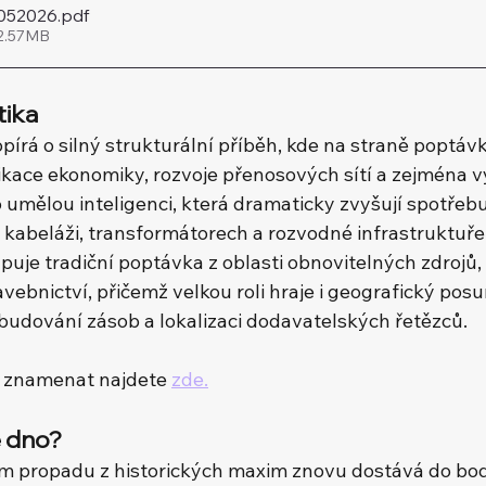
9052026
.pdf
 2.57MB
tika
opírá o silný strukturální příběh, kde na straně poptáv
ifikace ekonomiky, rozvoje přenosových sítí a zejména 
umělou inteligenci, která dramaticky zvyšují spotřebu 
v kabeláži, transformátorech a rozvodné infrastruktuře
uje tradiční poptávka z oblasti obnovitelných zdrojů, 
avebnictví, přičemž velkou roli hraje i geografický po
budování zásob a lokalizaci dodavatelských řetězců.
 znamenat najdete 
zde.
é dno?
m propadu z historických maxim znovu dostává do bod