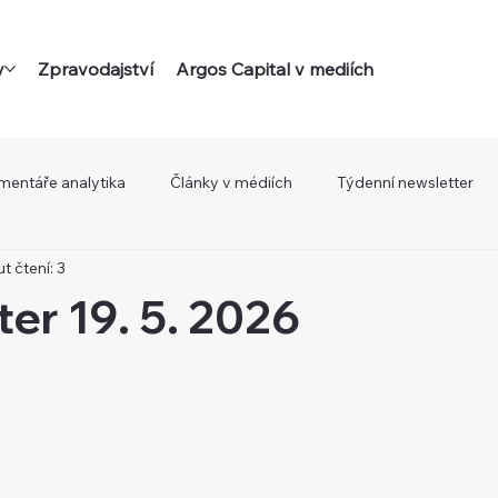
y
Zpravodajství
Argos Capital v mediích
mentáře analytika
Články v médiích
Týdenní newsletter
t čtení: 3
er 19. 5. 2026