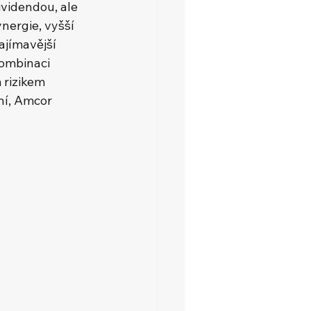
videndou, ale 
ergie, vyšší 
ajímavější 
kombinaci 
 rizikem 
ní, Amcor 