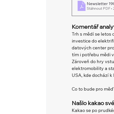
Newsletter 1
Stáhnout PDF •
Komentář analy
Trh s mědí se letos 
investice do elektr
datových center pro 
tím i potřebu mědi 
Zároveň do hry vstup
elektromobility a st
USA, kde dochází k 
Co to bude pro měď
Našlo kakao sv
Kakao se po prudké