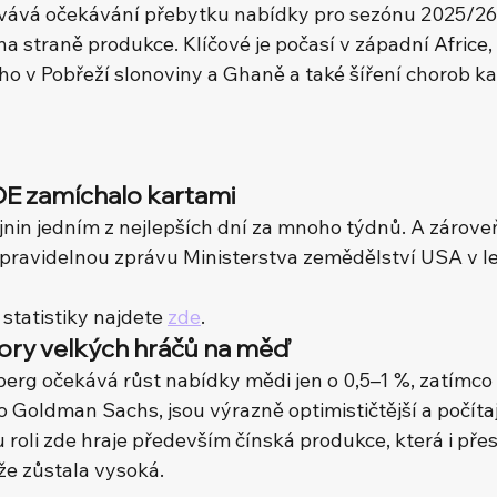
trvává očekávání přebytku nabídky pro sezónu 2025/26,
 na straně produkce. Klíčové je počasí v západní Africe
cho v Pobřeží slonoviny a Ghaně a také šíření chorob k
 zamíchalo kartami
ejnin jedním z nejlepších dní za mnoho týdnů. A zárove
na pravidelnou zprávu Ministerstva zemědělství USA v l
statistiky najdete 
zde
.
ory velkých hráčů na měď
rg očekává růst nabídky mědi jen o 0,5–1 %, zatímco ji
Goldman Sachs, jsou výrazně optimističtější a počítají
roli zde hraje především čínská produkce, která i přes
e zůstala vysoká.