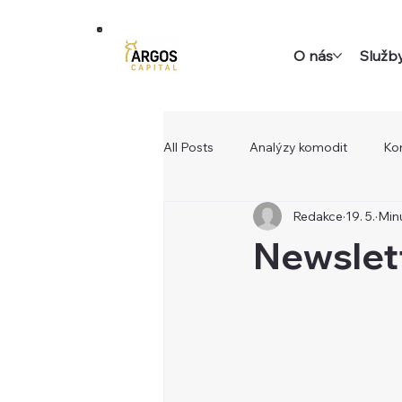
O nás
Služb
All Posts
Analýzy komodit
Ko
Redakce
19. 5.
Minu
Newslett