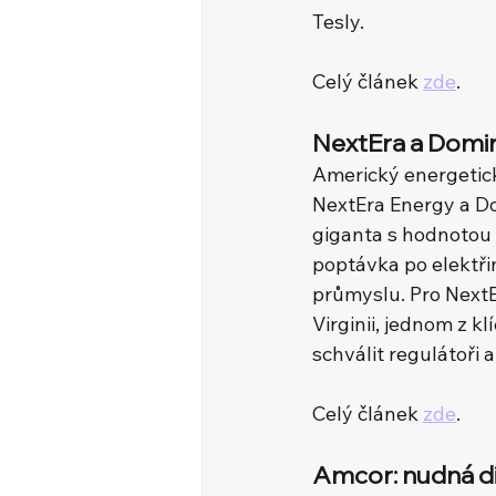
Tesly.
Celý článek 
zde
.
NextEra a Domini
Americký energetický
NextEra Energy a Do
giganta s hodnotou 
poptávka po elektřin
průmyslu. Pro NextE
Virginii, jednom z k
schválit regulátoři 
Celý článek 
zde
.
Amcor: nudná d