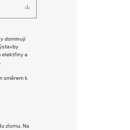
ky dominují 
výstavby 
elektřiny a 
.
sun směrem k 
u zlomu. Na 