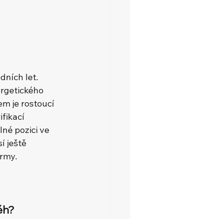
dních let. 
ergetického 
m je rostoucí 
fikací 
né pozici ve 
í ještě 
irmy.
ěh?