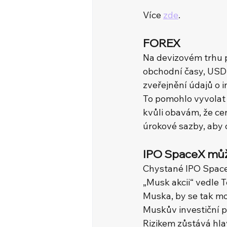
Více 
zde
.
FOREX
Na devizovém trhu 
obchodní časy, USD 
zveřejnění údajů o i
To pomohlo vyvolat 
kvůli obavám, že ce
úrokové sazby, aby o
IPO SpaceX můž
Chystané IPO Space
„Musk akcii“ vedle T
Muska, by se tak mo
Muskův investiční př
Rizikem zůstává hla