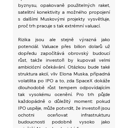
byznysu, opakovaně použitelných raket, 
satelitní konektivity a možného propojení 
s dalšími Muskovými projekty vysvětluje, 
proč trh pracuje s tak extrémní valuací.
Rizika jsou ale stejně výrazná jako 
potenciál. Valuace přes bilion dolarů už 
dopředu započítává obrovský budoucí 
růst, takže investoři by kupovali velmi 
ambiciózní očekávání. Otázkou bude také 
struktura akcií, vliv Elona Muska, případná 
volatilita po IPO a to, zda SpaceX dokáže 
dlouhodobě růst tempem odpovídajícím 
tak vysokému ocenění. Pro trh půjde 
každopádně o důležitý moment: pokud 
IPO uspěje, může potvrdit, že investoři jsou 
ochotni oceňovat infrastrukturu 
budoucnosti podobně vysoko jako 