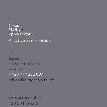
Menu
O nás
Služby
Zpravodajství
Argos Capital v mediích
Kontakt
Sales:
+420 771 281 308
Support:
+420 771 282 887
office@argoscapital.cz
Adresa
Evropská 2758/11
160 00 Praha 6