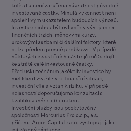
kolísat a není zaručena návratnost původně
investované částky. Minulá výkonnost není
spolehlivým ukazatelem budoucích výnosů.
Investice mohou být ovlivněny vývojem na
finančních trzích, měnovými kurzy,
úrokovými sazbami či dalšími faktory, které
nelze předem přesně predikovat. V případě
některých investičních nástrojů může dojít
ke ztrátě celé investované částky.
Před uskutečněním jakékoliv investice by
měl klient zvážit svou finanční situaci,
investiční cíle a vztah k riziku. V případě
nejasností doporučujeme konzultaci s
kvalifikovaným odborníkem.
Investiční služby jsou poskytovány
společností Mercurius Pro o.c.p., a.s.,
přičemž Argos Capital .s.r.o. vystupuje jako
její vázaný zástupce.