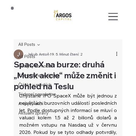
All Posts
Jakub Antoň
19. 5.
Minut čtení: 2
All Posts
SpaceX na burze: druhá
Analýzy komodit
„Musk akcie“ může změnit i
Komentáře analytika
pohled na Teslu
Články v médiích
Týdenní newsletter
Chystané IPO SpaceX může být jednou z 
největších burzovních událostí posledních 
Analýzy akcií
let. Podle dostupných informací se mluví o 
Aktuální zprávy
valuaci kolem 1,5 až 2 bilionů dolarů a 
možném vstupu na Nasdaq už v červnu 
2026. Pokud by se tyto odhady potvrdily, 