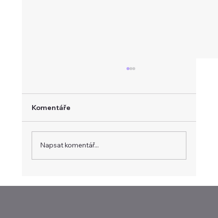
Komentáře
Napsat komentář...
Intel těží z AI infrastruktury. Tržby
rostly nejrychleji za patnáct let