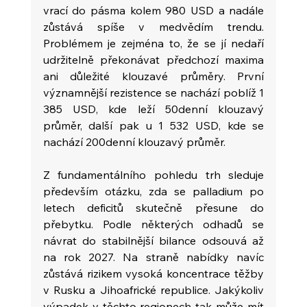
vrací do pásma kolem 980 USD a nadále 
zůstává spíše v medvědím trendu. 
Problémem je zejména to, že se jí nedaří 
udržitelně překonávat předchozí maxima 
ani důležité klouzavé průměry. První 
významnější rezistence se nachází poblíž 1 
385 USD, kde leží 50denní klouzavý 
průměr, další pak u 1 532 USD, kde se 
nachází 200denní klouzavý průměr.
Z fundamentálního pohledu trh sleduje 
především otázku, zda se palladium po 
letech deficitů skutečně přesune do 
přebytku. Podle některých odhadů se 
návrat do stabilnější bilance odsouvá až 
na rok 2027. Na straně nabídky navíc 
zůstává rizikem vysoká koncentrace těžby 
v Rusku a Jihoafrické republice. Jakýkoliv 
výpadek v těchto regionech tak může mít 