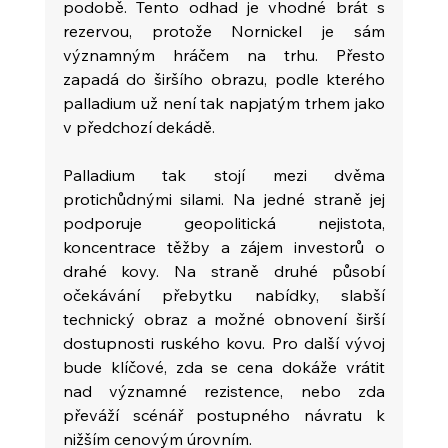
podobě. Tento odhad je vhodné brát s 
rezervou, protože Nornickel je sám 
významným hráčem na trhu. Přesto 
zapadá do širšího obrazu, podle kterého 
palladium už není tak napjatým trhem jako 
v předchozí dekádě.
Palladium tak stojí mezi dvěma 
protichůdnými silami. Na jedné straně jej 
podporuje geopolitická nejistota, 
koncentrace těžby a zájem investorů o 
drahé kovy. Na straně druhé působí 
očekávání přebytku nabídky, slabší 
technický obraz a možné obnovení širší 
dostupnosti ruského kovu. Pro další vývoj 
bude klíčové, zda se cena dokáže vrátit 
nad významné rezistence, nebo zda 
převáží scénář postupného návratu k 
nižším cenovým úrovním. 