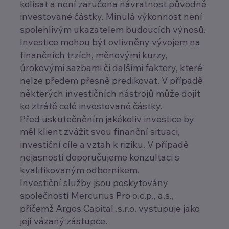
kolísat a není zaručena návratnost původně
investované částky. Minulá výkonnost není
spolehlivým ukazatelem budoucích výnosů.
Investice mohou být ovlivněny vývojem na
finančních trzích, měnovými kurzy,
úrokovými sazbami či dalšími faktory, které
nelze předem přesně predikovat. V případě
některých investičních nástrojů může dojít
ke ztrátě celé investované částky.
Před uskutečněním jakékoliv investice by
měl klient zvážit svou finanční situaci,
investiční cíle a vztah k riziku. V případě
nejasností doporučujeme konzultaci s
kvalifikovaným odborníkem.
Investiční služby jsou poskytovány
společností Mercurius Pro o.c.p., a.s.,
přičemž Argos Capital .s.r.o. vystupuje jako
její vázaný zástupce.