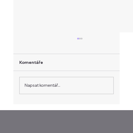
Deficit na trhu s platinou pokračuje,
nabídka zůstává citlivá na výpadky
Trh s platinou by měl zůstat deficitní i v roce
Komentáře
2026. Přestože se očekávaný nedostatek
oproti minulému roku sníží, základní odhady
počítají s deficitem přibližně 300 až 400 tisíc
Napsat komentář...
uncí. Současně zůstáv