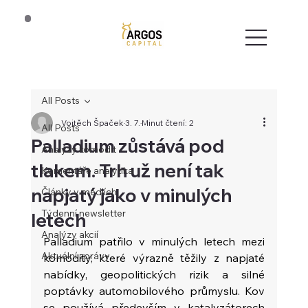
All Posts
Vojtěch Špaček
3. 7.
Minut čtení: 2
All Posts
Palladium zůstává pod
Analýzy komodit
tlakem. Trh už není tak
Komentáře analytika
napjatý jako v minulých
Články v médiích
Týdenní newsletter
letech
Analýzy akcií
Palladium patřilo v minulých letech mezi 
Aktuální zprávy
komodity, které výrazně těžily z napjaté 
nabídky, geopolitických rizik a silné 
poptávky automobilového průmyslu. Kov 
se používá především v katalyzátorech 