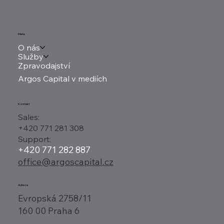
Menu
O nás
Služby
Zpravodajství
Argos Capital v mediích
Kontakt
Sales:
+420 771 281 308
Support:
+420 771 282 887
office@argoscapital.cz
Adresa
Evropská 2758/11
160 00 Praha 6