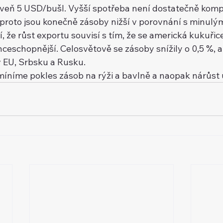
oveň 5 USD/bušl. Vyšší spotřeba není dostatečně kom
proto jsou konečně zásoby nižší v porovnání s minulý
 že růst exportu souvisí s tím, že se americká kukuřice
ceschopnější. Celosvětově se zásoby snížily o 0,5 %, a
v EU, Srbsku a Rusku.
míníme pokles zásob na rýži a bavlně a naopak nárůst 