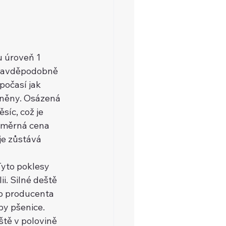
u úroveň 1 
pravděpodobně 
počasí jak 
lněny. Osázená 
íc, což je 
ůměrná cena 
je zůstává 
Tyto poklesy 
i. Silné deště 
ho producenta 
by pšenice.
tě v polovině 