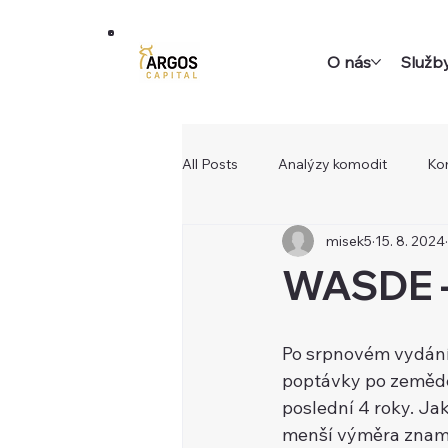
O nás
Služb
All Posts
Analýzy komodit
Ko
misek5
15. 8. 2024
WASDE –
Po srpnovém vydání
poptávky po zeměděl
poslední 4 roky. Jak
menší výměra znamen