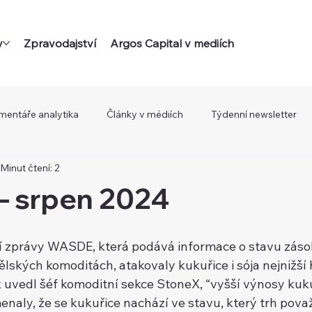
y
Zpravodajství
Argos Capital v mediích
mentáře analytika
Články v médiích
Týdenní newsletter
Minut čtení: 2
 srpen 2024
 zprávy WASDE, která podává informace o stavu zásob
ských komoditách, atakovaly kukuřice i sója nejnižší 
 uvedl šéf komoditní sekce StoneX, “vyšší výnosy kukuř
aly, že se kukuřice nachází ve stavu, který trh považ