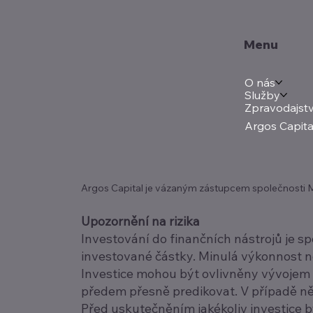
Menu
O nás
Služby
Zpravodajstv
Argos Capita
Argos Capital je vázaným zástupcem společnosti Mer
Upozornění na rizika
Investování do finančních nástrojů je s
investované částky. Minulá výkonnost 
Investice mohou být ovlivněny vývojem n
předem přesně predikovat. V případě něk
Před uskutečněním jakékoliv investice by 