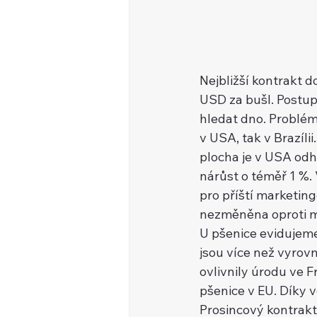
Nejbližší kontrakt 
USD za bušl. Postup
hledat dno. Problém
v USA, tak v Brazíli
plocha je v USA odha
nárůst o téměř 1 %.
pro příští marketingo
nezměněna oproti m
U pšenice evidujeme
jsou více než vyrov
ovlivnily úrodu ve F
pšenice v EU. Díky v
Prosincový kontrakt