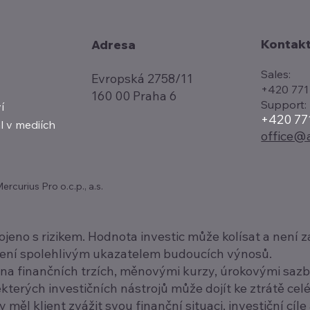
Kontak
Adresa
Sales:
Evropská 2758/11
+420 771
160 00 Praha 6
Support:
í
+420 77
l v mediích
office@a
curius Pro o.c.p., a.s.
pojeno s rizikem. Hodnota investic může kolísat a nen
není spolehlivým ukazatelem budoucích výnosů.
a finančních trzích, měnovými kurzy, úrokovými sazbam
terých investičních nástrojů může dojít ke ztrátě cel
měl klient zvážit svou finanční situaci, investiční cíle 