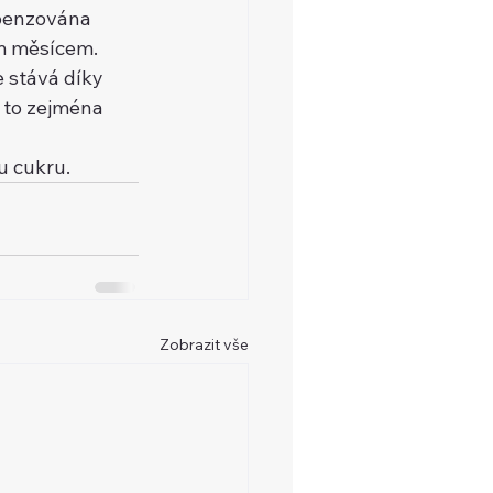
penzována 
m měsícem. 
 stává díky 
 to zejména 
u cukru.
Zobrazit vše