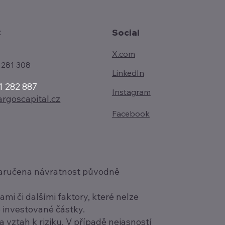
t
Social
X.com
 281 308
LinkedIn
1 282 887
Instagram
rgoscapital.cz
Facebook
í zaručena návratnost původně
i či dalšími faktory, které nelze
é investované částky.
a vztah k riziku. V případě nejasností