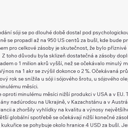
dodání sóji se po dlouhé době dostal pod psychologicko
ně se propadl až na 950 US centů za bušl, kde bude 
em pro celkové zásoby je skutečnost, že bylo příznivé 
i.  Z toho důvodu byla sklizeň dostatečná a zásoby dop
dem o 1 milion akrů vyšší, než se očekávalo minulý měs
 Výnos na 1 akr se zvýšil dokonce o 2 %. Očekávaná pr
vý rok se snížila u sóji i sójového šrotu, u sójového ole
inulému měsíci.
 oproti minulému měsíci nižší produkci v USA a v EU. 
nány nadúrodou na Ukrajině, v Kazachstánu a v Austráli
rancii a zhoršily vyhlídky na kvalitu a výnosy největší
ětší globální spotřebě se očekávají nižší konečné záso
 kukuřice se pohybuje okolo hranice 4 USD za bušl. Ješ