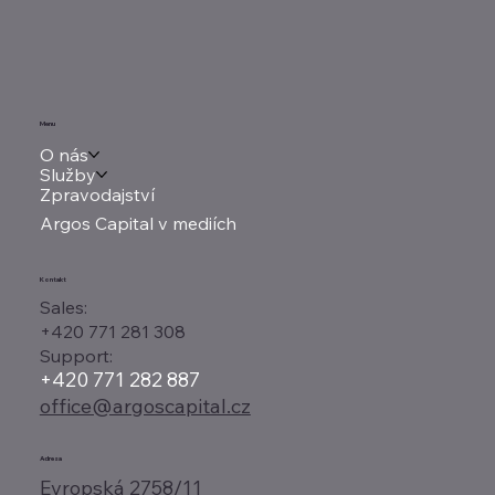
Menu
O nás
Služby
Zpravodajství
Argos Capital v mediích
Kontakt
Sales:
+420 771 281 308
Support:
+420 771 282 887
office@argoscapital.cz
Adresa
Evropská 2758/11