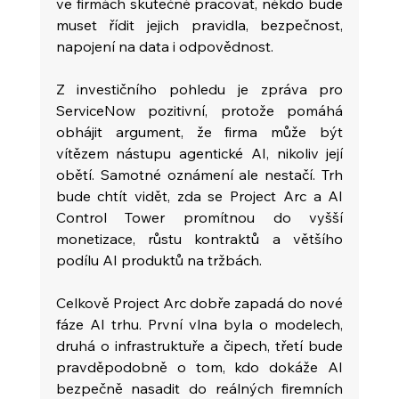
ve firmách skutečně pracovat, někdo bude 
muset řídit jejich pravidla, bezpečnost, 
napojení na data i odpovědnost.
Z investičního pohledu je zpráva pro 
ServiceNow pozitivní, protože pomáhá 
obhájit argument, že firma může být 
vítězem nástupu agentické AI, nikoliv její 
obětí. Samotné oznámení ale nestačí. Trh 
bude chtít vidět, zda se Project Arc a AI 
Control Tower promítnou do vyšší 
monetizace, růstu kontraktů a většího 
podílu AI produktů na tržbách.
Celkově Project Arc dobře zapadá do nové 
fáze AI trhu. První vlna byla o modelech, 
druhá o infrastruktuře a čipech, třetí bude 
pravděpodobně o tom, kdo dokáže AI 
bezpečně nasadit do reálných firemních 