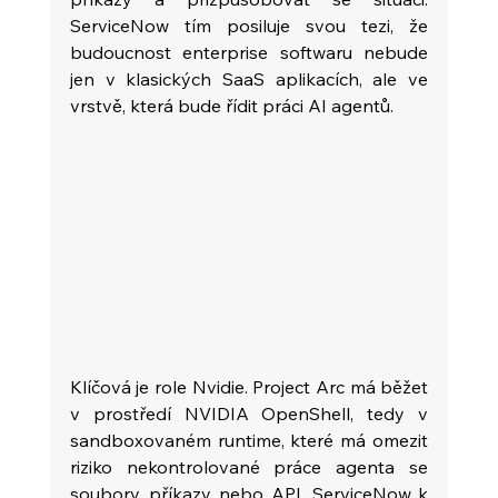
ServiceNow tím posiluje svou tezi, že 
budoucnost enterprise softwaru nebude 
jen v klasických SaaS aplikacích, ale ve 
vrstvě, která bude řídit práci AI agentů.
Klíčová je role Nvidie. Project Arc má běžet 
v prostředí NVIDIA OpenShell, tedy v 
sandboxovaném runtime, které má omezit 
riziko nekontrolované práce agenta se 
soubory, příkazy nebo API. ServiceNow k 