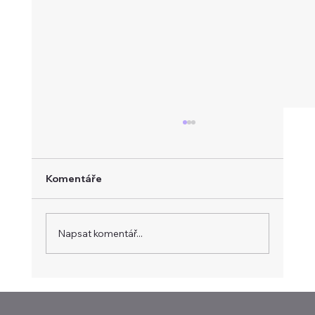
Komentáře
Napsat komentář...
Intel těží z AI infrastruktury. Tržby
rostly nejrychleji za patnáct let