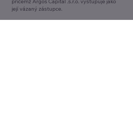
přičemž Argos Capital .s.r.o. vystupuje jako
její vázaný zástupce.