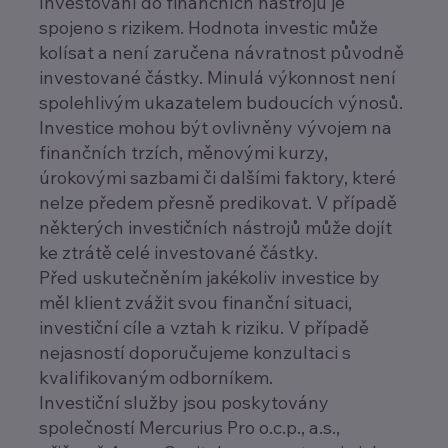
Investování do finančních nástrojů je
spojeno s rizikem. Hodnota investic může
kolísat a není zaručena návratnost původně
investované částky. Minulá výkonnost není
spolehlivým ukazatelem budoucích výnosů.
Investice mohou být ovlivněny vývojem na
finančních trzích, měnovými kurzy,
úrokovými sazbami či dalšími faktory, které
nelze předem přesně predikovat. V případě
některých investičních nástrojů může dojít
ke ztrátě celé investované částky.
Před uskutečněním jakékoliv investice by
měl klient zvážit svou finanční situaci,
investiční cíle a vztah k riziku. V případě
nejasností doporučujeme konzultaci s
kvalifikovaným odborníkem.
Investiční služby jsou poskytovány
společností Mercurius Pro o.c.p., a.s.,