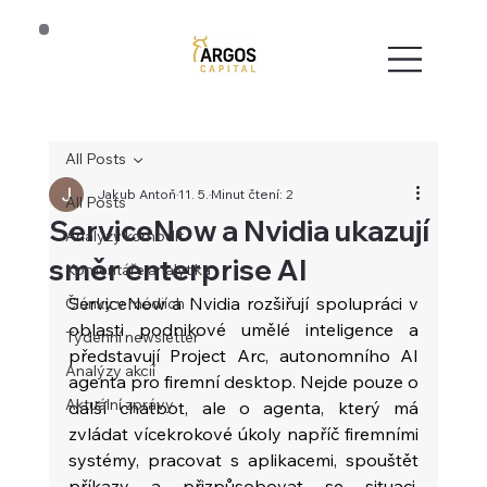
All Posts
Jakub Antoň
11. 5.
Minut čtení: 2
All Posts
ServiceNow a Nvidia ukazují
Analýzy komodit
směr enterprise AI
Komentáře analytika
ServiceNow a Nvidia rozšiřují spolupráci v 
Články v médiích
oblasti podnikové umělé inteligence a 
Týdenní newsletter
představují Project Arc, autonomního AI 
Analýzy akcií
agenta pro firemní desktop. Nejde pouze o 
Aktuální zprávy
další chatbot, ale o agenta, který má 
zvládat vícekrokové úkoly napříč firemními 
systémy, pracovat s aplikacemi, spouštět 
příkazy a přizpůsobovat se situaci. 