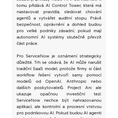
tomu přidává AI Control Tower, která má 
nastavovat pravidla, sledovat chování 
agentů a vytvářet auditní stopu. Právě 
bezpečnost, oprávnění a dohled budou 
pro velké podniky zásadní, pokud mají 
autonomní AI systémy skutečně převzít 
část práce.
Pro ServiceNow je oznámení strategicky 
důležité. Trh se obává, že AI může narušit 
tradiční SaaS model, protože firmy si část 
workflow řešení vytvoří samy pomocí 
modelů od OpenAI, Anthropic nebo 
dalších poskytovatelů. Project Arc ale 
ukazuje opačnou investiční tezi: 
ServiceNow nechce být nahrazovanou 
aplikací, ale kontrolní a procesní vrstvou 
pro podnikovou AI. Pokud budou AI agenti 