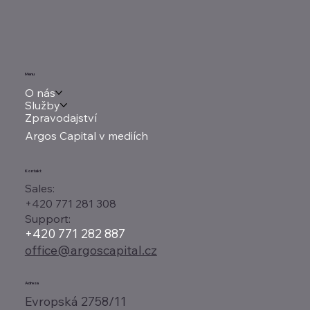
Menu
O nás
Služby
Zpravodajství
Argos Capital v mediích
Kontakt
Sales:
+420 771 281 308
Support:
+420 771 282 887
office@argoscapital.cz
Adresa
Evropská 2758/11