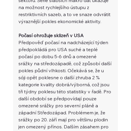
sektoru. Série slabších makro dat ukazuje 
na možnost rychlejšího ústupu z 
restriktivních sazeb, a to ve snaze odvrátit 
výraznější pokles ekonomické aktivity.
Počasí ohrožuje sklizeň v USA 
Předpověď počasí na nadcházející týden 
předpokládá pro USA suché a teplé 
počasí po dobu 5-6 dnů a omezené 
srážky na středozápadě, což způsobí další 
pokles půdní vlhkosti. Očekává se, že u 
sóji opět poklesne o další zhruba 2 % 
kategorie kvality dobrá/výborná, což jsou 
tři týdny poklesu této statistiky v řadě. Pro 
další období se předpovídají pouze 
omezené srážky pro severní pláně a 
západní Středozápad. Problémem je, že 
srážky po 20. září mají pro většinu plodin 
jen omezený přínos. Dalším zásahem pro 