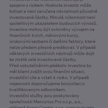
spojeno s rizikem. Hodnota investic může
kolísat a není zaručena návratnost původně
investované částky. Minulá výkonnost není
spolehlivým ukazatelem budoucích výnosů.
Investice mohou být ovlivněny vývojem na
finančních trzích, měnovými kurzy,
úrokovými sazbami či dalšími faktory, které
nelze předem přesně predikovat. V případě
některých investičních nástrojů může dojít
ke ztrátě celé investované částky.
Před uskutečněním jakékoliv investice by
měl klient zvážit svou finanční situaci,
investiční cíle a vztah k riziku. V případě
nejasností doporučujeme konzultaci s
kvalifikovaným odborníkem.
Investiční služby jsou poskytovány
společností Mercurius Pro o.c.p., a.s.,
přičemž Argos Capital .s.r.o. vystupuje jako