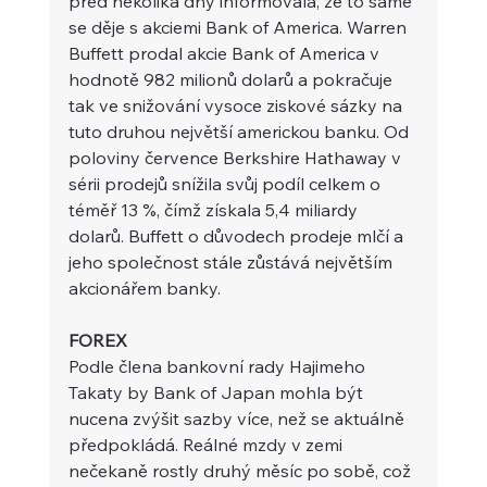
před několika dny informovala, že to samé 
se děje s akciemi Bank of America. Warren 
Buffett prodal akcie Bank of America v 
hodnotě 982 milionů dolarů a pokračuje 
tak ve snižování vysoce ziskové sázky na 
tuto druhou největší americkou banku. Od 
poloviny července Berkshire Hathaway v 
sérii prodejů snížila svůj podíl celkem o 
téměř 13 %, čímž získala 5,4 miliardy 
dolarů. Buffett o důvodech prodeje mlčí a 
jeho společnost stále zůstává největším 
akcionářem banky.
FOREX 
Podle člena bankovní rady Hajimeho 
Takaty by Bank of Japan mohla být 
nucena zvýšit sazby více, než se aktuálně 
předpokládá. Reálné mzdy v zemi 
nečekaně rostly druhý měsíc po sobě, což 