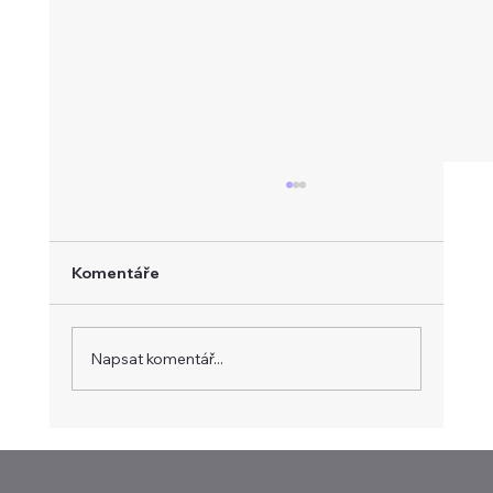
Komentáře
Newsletter 28. 7. 2026
Napsat komentář...