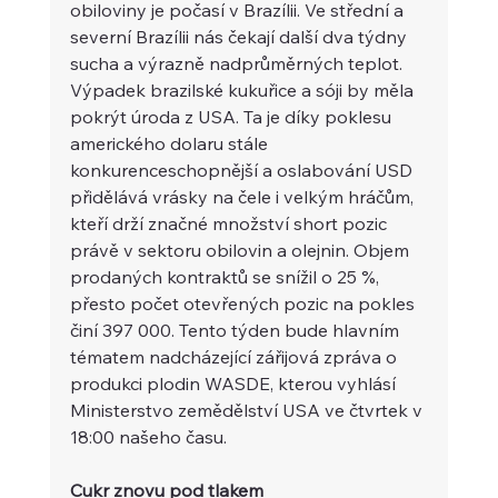
obiloviny je počasí v Brazílii. Ve střední a 
severní Brazílii nás čekají další dva týdny 
sucha a výrazně nadprůměrných teplot. 
Výpadek brazilské kukuřice a sóji by měla 
pokrýt úroda z USA. Ta je díky poklesu 
amerického dolaru stále 
konkurenceschopnější a oslabování USD 
přidělává vrásky na čele i velkým hráčům, 
kteří drží značné množství short pozic 
právě v sektoru obilovin a olejnin. Objem 
prodaných kontraktů se snížil o 25 %, 
přesto počet otevřených pozic na pokles 
činí 397 000. Tento týden bude hlavním 
tématem nadcházející zářijová zpráva o 
produkci plodin WASDE, kterou vyhlásí 
Ministerstvo zemědělství USA ve čtvrtek v 
18:00 našeho času.
Cukr znovu pod tlakem 