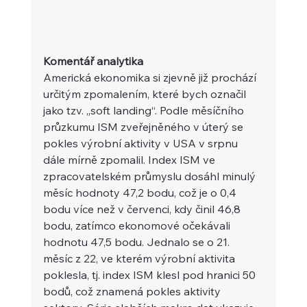
Komentář analytika
Americká ekonomika si zjevně již prochází 
určitým zpomalením, které bych označil 
jako tzv. „soft landing“. Podle měsíčního 
průzkumu ISM zveřejněného v úterý se 
pokles výrobní aktivity v USA v srpnu 
dále mírně zpomalil. Index ISM ve 
zpracovatelském průmyslu dosáhl minulý 
měsíc hodnoty 47,2 bodu, což je o 0,4 
bodu více než v červenci, kdy činil 46,8 
bodu, zatímco ekonomové očekávali 
hodnotu 47,5 bodu. Jednalo se o 21. 
měsíc z 22, ve kterém výrobní aktivita 
poklesla, tj. index ISM klesl pod hranici 50 
bodů, což znamená pokles aktivity 