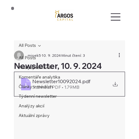
All Posts
misek5
10. 9. 2024
Minut čtení: 3
All Posts
Newsletter, 10. 9. 2024
Analýzy komodit
Komentáře analytika
Newsletter10092024
.pdf
Články v médiích
Stáhnout PDF • 1.79MB
Týdenní newsletter
Analýzy akcií
Aktuální zprávy