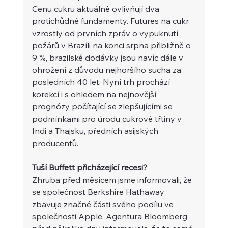
Cenu cukru aktuálně ovlivňují dva 
protichůdné fundamenty. Futures na cukr 
vzrostly od prvních zpráv o vypuknutí 
požárů v Brazíli na konci srpna přibližně o 
9 %, brazilské dodávky jsou navíc dále v 
ohrožení z důvodu nejhoršího sucha za 
posledních 40 let. Nyní trh prochází 
korekcí i s ohledem na nejnovější 
prognózy počítající se zlepšujícími se 
podmínkami pro úrodu cukrové třtiny v 
Indi a Thajsku, předních asijských 
producentů.
Tuší Buffett přicházející recesi? 
Zhruba před měsícem jsme informovali, že 
se společnost Berkshire Hathaway 
zbavuje značné části svého podílu ve 
společnosti Apple. Agentura Bloomberg 