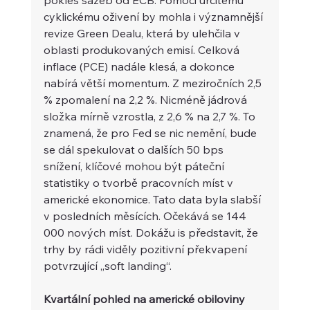
cyklickému oživení by mohla i významnější 
revize Green Dealu, která by ulehčila v 
oblasti produkovaných emisí. Celková 
inflace (PCE) nadále klesá, a dokonce 
nabírá větší momentum. Z meziročních 2,5 
% zpomalení na 2,2 %. Nicméně jádrová 
složka mírně vzrostla, z 2,6 % na 2,7 %. To 
znamená, že pro Fed se nic nemění, bude 
se dál spekulovat o dalších 50 bps 
snížení, klíčové mohou být páteční 
statistiky o tvorbě pracovních míst v 
americké ekonomice. Tato data byla slabší 
v posledních měsících. Očekává se 144 
000 nových míst. Dokážu is představit, že 
trhy by rádi viděly pozitivní překvapení 
potvrzující „soft landing“.
Kvartální pohled na americké obiloviny 