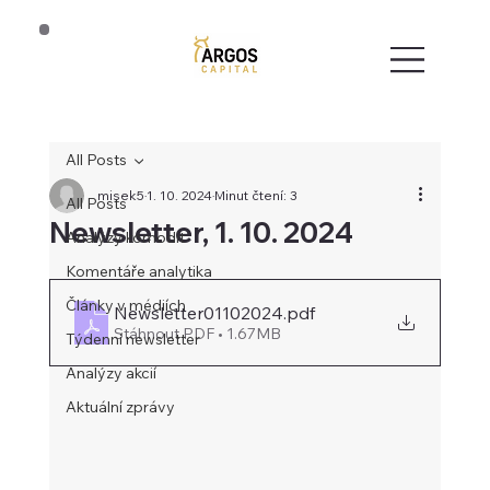
All Posts
misek5
1. 10. 2024
Minut čtení: 3
All Posts
Newsletter, 1. 10. 2024
Analýzy komodit
Komentáře analytika
Články v médiích
Newsletter01102024
.pdf
Stáhnout PDF • 1.67MB
Týdenní newsletter
Analýzy akcií
Aktuální zprávy