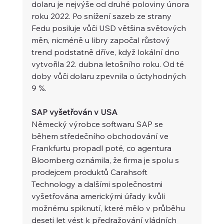
dolaru je nejvýše od druhé poloviny února 
roku 2022. Po snížení sazeb ze strany 
Fedu posiluje vůči USD většina světových 
měn, nicméně u libry započal růstový 
trend podstatně dříve, když lokální dno 
vytvořila 22. dubna letošního roku. Od té 
doby vůči dolaru zpevnila o úctyhodných 
9 %.
SAP vyšetřován v USA 
Německý výrobce softwaru SAP se 
během středečního obchodování ve 
Frankfurtu propadl poté, co agentura 
Bloomberg oznámila, že firma je spolu s 
prodejcem produktů Carahsoft 
Technology a dalšími společnostmi 
vyšetřována americkými úřady kvůli 
možnému spiknutí, které mělo v průběhu 
deseti let vést k předražování vládních 