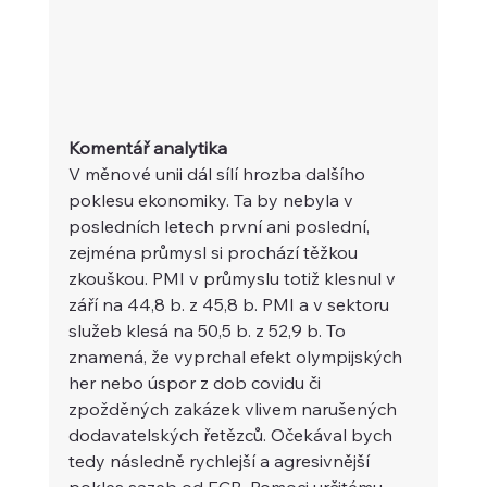
Komentář analytika
V měnové unii dál sílí hrozba dalšího 
poklesu ekonomiky. Ta by nebyla v 
posledních letech první ani poslední, 
zejména průmysl si prochází těžkou 
zkouškou. PMI v průmyslu totiž klesnul v 
září na 44,8 b. z 45,8 b. PMI a v sektoru 
služeb klesá na 50,5 b. z 52,9 b. To 
znamená, že vyprchal efekt olympijských 
her nebo úspor z dob covidu či 
zpožděných zakázek vlivem narušených 
dodavatelských řetězců. Očekával bych 
tedy následně rychlejší a agresivnější 
pokles sazeb od ECB. Pomoci určitému 