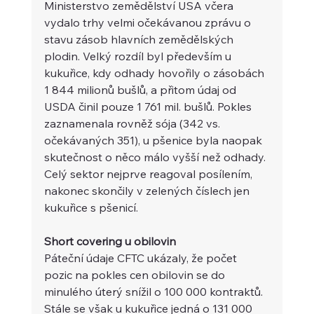
Ministerstvo zemědělství USA včera 
vydalo trhy velmi očekávanou zprávu o 
stavu zásob hlavních zemědělských 
plodin. Velký rozdíl byl především u 
kukuřice, kdy odhady hovořily o zásobách 
1 844 milionů bušlů, a přitom údaj od 
USDA činil pouze 1 761 mil. bušlů. Pokles 
zaznamenala rovněž sója (342 vs. 
očekávaných 351), u pšenice byla naopak 
skutečnost o něco málo vyšší než odhady. 
Celý sektor nejprve reagoval posílením, 
nakonec skončily v zelených číslech jen 
kukuřice s pšenicí.
Short covering u obilovin 
Páteční údaje CFTC ukázaly, že počet 
pozic na pokles cen obilovin se do 
minulého úterý snížil o 100 000 kontraktů. 
Stále se však u kukuřice jedná o 131 000 