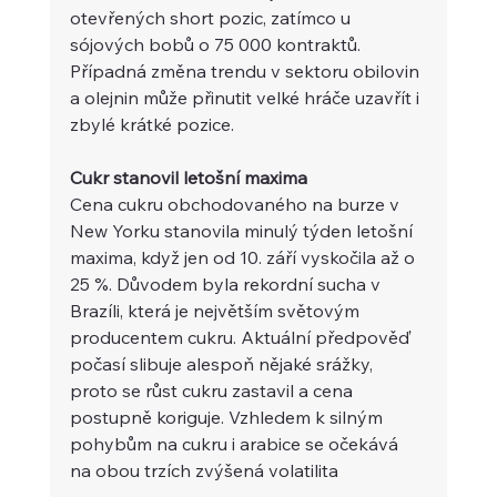
otevřených short pozic, zatímco u 
sójových bobů o 75 000 kontraktů. 
Případná změna trendu v sektoru obilovin 
a olejnin může přinutit velké hráče uzavřít i 
zbylé krátké pozice. 
Cukr stanovil letošní maxima 
Cena cukru obchodovaného na burze v 
New Yorku stanovila minulý týden letošní 
maxima, když jen od 10. září vyskočila až o 
25 %. Důvodem byla rekordní sucha v 
Brazíli, která je největším světovým 
producentem cukru. Aktuální předpověď 
počasí slibuje alespoň nějaké srážky, 
proto se růst cukru zastavil a cena 
postupně koriguje. Vzhledem k silným 
pohybům na cukru i arabice se očekává 
na obou trzích zvýšená volatilita