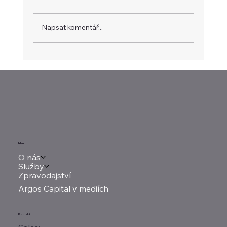
Newsletter 28. 7. 2026
Napsat komentář...
Menu
O nás
Služby
Zpravodajství
Argos Capital v mediích
Kontakt