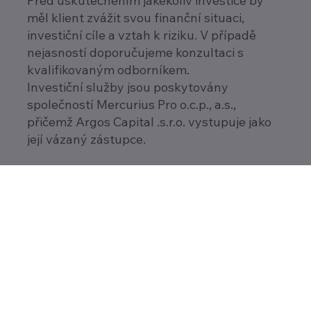
Před uskutečněním jakékoliv investice by
měl klient zvážit svou finanční situaci,
investiční cíle a vztah k riziku. V případě
nejasností doporučujeme konzultaci s
kvalifikovaným odborníkem.
Investiční služby jsou poskytovány
společností Mercurius Pro o.c.p., a.s.,
přičemž Argos Capital .s.r.o. vystupuje jako
její vázaný zástupce.