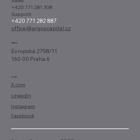
Sales:
+420 771 281 308
Support:
+420 771 282 887
office@argoscapital.cz
Adresa
Evropská 2758/11
160 00 Praha 6
Social
X.com
LinkedIn
Instagram
Facebook