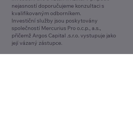
nejasností doporučujeme konzultaci s
kvalifikovaným odborníkem.
Investiční služby jsou poskytovány
společností Mercurius Pro o.c.p., a.s.,
přičemž Argos Capital .s.r.o. vystupuje jako
její vázaný zástupce.