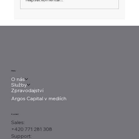
uncí. Současně zůstáv
Menu
O nás
Služby
Zpravodajství
Argos Capital v mediích
Kontakt
Sales:
+420 771 281 308
Support: