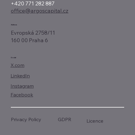
+420 771 282 887
office@argoscapital.cz
Adresa
Evropská 2758/11
160 00 Praha 6
Social
X.com
LinkedIn
Instagram
Facebook
GDPR
Privacy Policy
Licence