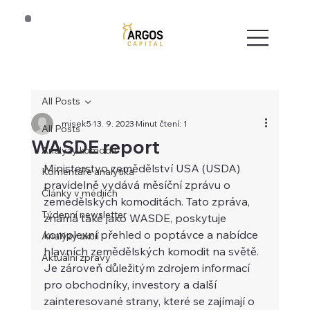
All Posts
misek5
13. 9. 2023
Minut čtení: 1
All Posts
WASDE report
Analýzy komodit
Ministerstvo zemědělství USA (USDA) 
Komentáře analytika
pravidelně vydává měsíční zprávu o 
Články v médiích
zemědělských komoditách. Tato zpráva, 
Týdenní newsletter
známá také jako WASDE, poskytuje 
komplexní přehled o poptávce a nabídce 
Analýzy akcií
hlavních zemědělských komodit na světě. 
Aktuální zprávy
Je zároveň důležitým zdrojem informací 
pro obchodníky, investory a další 
zainteresované strany, které se zajímají o 