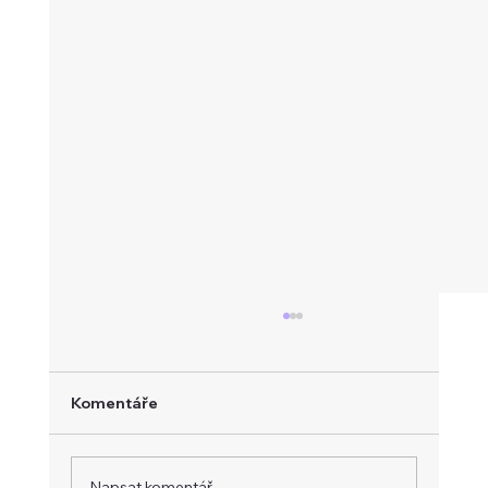
Deficit na trhu s platinou pokračuje,
nabídka zůstává citlivá na výpadky
Trh s platinou by měl zůstat deficitní i v roce
Komentáře
2026. Přestože se očekávaný nedostatek
oproti minulému roku sníží, základní odhady
počítají s deficitem přibližně 300 až 400 tisíc
Napsat komentář...