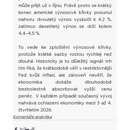
může přijít už v říjnu. Právě proto se krátký 
konec americké výnosové křivky posunul 
nahoru: dvouletý výnos vyskočil k 4,2 %, 
zatímco desetiletý výnos se drží kolem 
4,4–4,5 %. 
To vede ke zploštění výnosové křivky, 
protože krátké sazby rostou rychleji než 
dlouhé. Historicky je to důležitý signál: trh 
tím říká, že krátkodobě věří v restriktivnější 
Fed kvůli inflaci, ale zároveň nevěří, že 
ekonomika dokáže dlouhodobě 
bezbolestně absorbovat vyšší cenu 
peněz.  V každém případě současný vývoj 
nahrává ochlazení ekonomiky mezi 3 až 4. 
čtvrtletím 2026.
Komentáře analytika