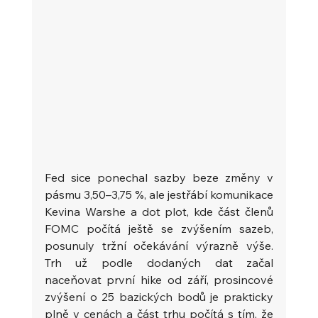
Fed sice ponechal sazby beze změny v 
pásmu 3,50–3,75 %, ale jestřábí komunikace 
Kevina Warshe a dot plot, kde část členů 
FOMC počítá ještě se zvýšením sazeb, 
posunuly tržní očekávání výrazně výše. 
Trh už podle dodaných dat začal 
naceňovat první hike od září, prosincové 
zvýšení o 25 bazických bodů je prakticky 
plně v cenách a část trhu počítá s tím, že 