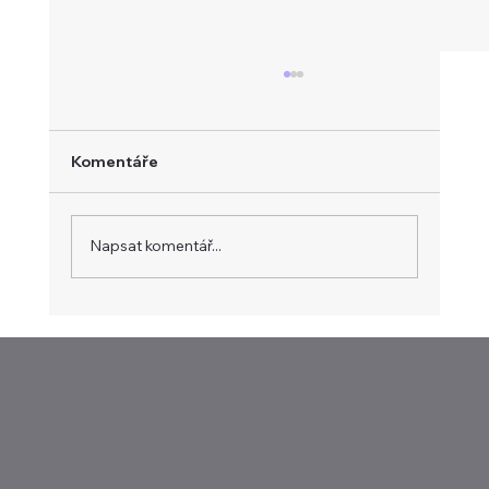
Komentáře
Napsat komentář...
Týden tradera: Dluhopisy straší Wall
Street, Alphabet doplácí na drahý
závod o AI