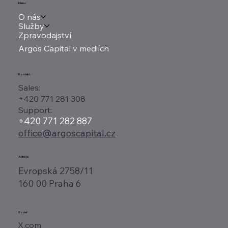
Menu
O nás
Služby
Zpravodajství
Argos Capital v mediích
Kontakt
Sales:
+420 771 281 308
Support:
+420 771 282 887
office@argoscapital.cz
Adresa
Evropská 2758/11
160 00 Praha 6
Social
X.com