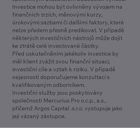
Investice mohou být ovlivněny vývojem na
finančních trzích, měnovými kurzy,
úrokovými sazbami či dalšími faktory, které
nelze předem přesně predikovat. V případě
některých investičních nástrojů může dojít
ke ztrátě celé investované částky.
Před uskutečněním jakékoliv investice by
měl klient zvážit svou finanční situaci,
investiční cíle a vztah k riziku. V případě
nejasností doporučujeme konzultaci s
kvalifikovaným odborníkem.
Investiční služby jsou poskytovány
společností Mercurius Pro o.c.p., a.s.,
přičemž Argos Capital .s.r.o. vystupuje jako
její vázaný zástupce.