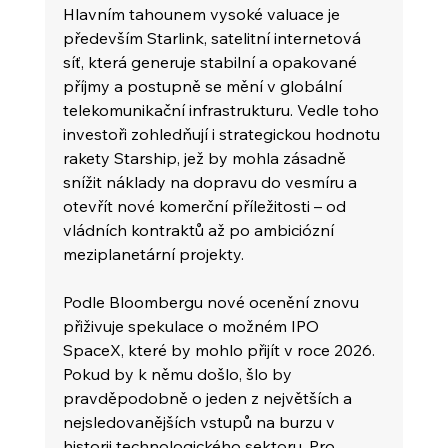
Hlavním tahounem vysoké valuace je 
především Starlink, satelitní internetová 
síť, která generuje stabilní a opakované 
příjmy a postupně se mění v globální 
telekomunikační infrastrukturu. Vedle toho 
investoři zohledňují i strategickou hodnotu 
rakety Starship, jež by mohla zásadně 
snížit náklady na dopravu do vesmíru a 
otevřít nové komerční příležitosti – od 
vládních kontraktů až po ambiciózní 
meziplanetární projekty.
Podle Bloombergu nové ocenění znovu 
přiživuje spekulace o možném IPO 
SpaceX, které by mohlo přijít v roce 2026. 
Pokud by k němu došlo, šlo by 
pravděpodobně o jeden z největších a 
nejsledovanějších vstupů na burzu v 
historii technologického sektoru. Pro 