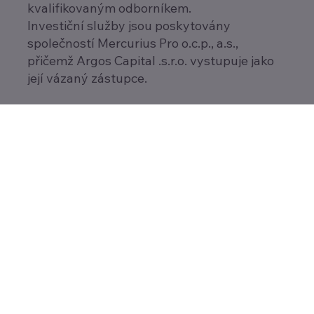
kvalifikovaným odborníkem.
Investiční služby jsou poskytovány
společností Mercurius Pro o.c.p., a.s.,
přičemž Argos Capital .s.r.o. vystupuje jako
její vázaný zástupce.