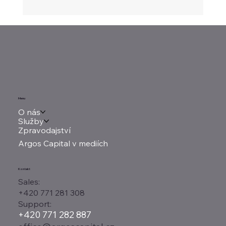
Intel těží z AI infrastruktury. Tržby
rostly nejrychleji za patnáct let
Menu
O nás
Služby
Zpravodajství
Argos Capital v mediích
Kontakt
Sales:
+420 771 281 308
Support:
+420 771 282 887