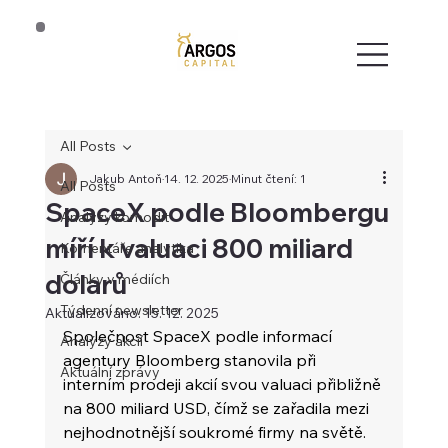
All Posts
Jakub Antoň
14. 12. 2025
Minut čtení: 1
All Posts
SpaceX podle Bloombergu
Analýzy komodit
míří k valuaci 800 miliard
Komentáře analytika
dolarů
Články v médiích
Týdenní newsletter
Aktualizováno:
15. 12. 2025
Společnost SpaceX podle informací 
Analýzy akcií
agentury Bloomberg stanovila při 
Aktuální zprávy
interním prodeji akcií svou valuaci přibližně 
na 800 miliard USD, čímž se zařadila mezi 
nejhodnotnější soukromé firmy na světě. 