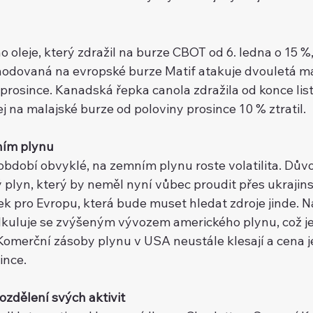
ho oleje, který zdražil na burze CBOT od 6. ledna o 15 %, pos
hodovaná na evropské burze Matif atakuje dvouletá ma
̌ prosince. Kanadská řepka canola zdražila od konce li
ej na malajské burze od poloviny prosince 10 % ztratil.
ím plynu
 období obvyklé, na zemním plynu roste volatilita. Důvod
 plyn, který by neměl nyní vůbec proudit přes ukrajinsk
 pro Evropu, která bude muset hledat zdroje jinde. Nas
uluje se zvýšeným vývozem amerického plynu, což je 
Komerční zásoby plynu v USA neustále klesají a cena je
since.
zdělení svých aktivit