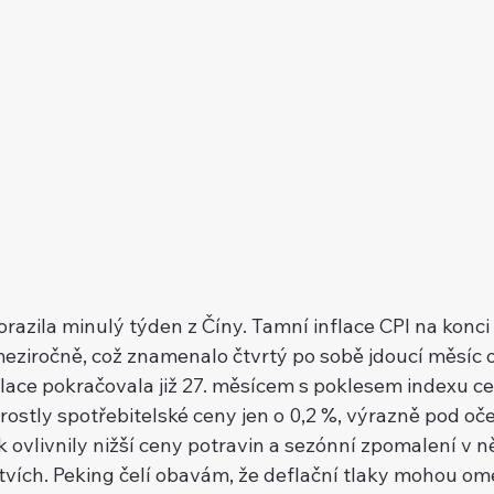
dorazila minulý týden z Číny. Tamní inflace CPI na konc
iročně, což znamenalo čtvrtý po sobě jdoucí měsíc o
flace pokračovala již 27. měsícem s poklesem indexu ce
rostly spotřebitelské ceny jen o 0,2 %, výrazně pod oče
k ovlivnily nižší ceny potravin a sezónní zpomalení v ne
vích. Peking čelí obavám, že deflační tlaky mohou om