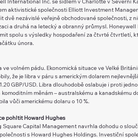
 International Inc. se sídlem v Charlotte v Severní Karo
em aktivistické společnosti Elliott Investment Managem
̌it dvě nezávislé veřejně obchodované společnosti, z n
izaci a druhá na letecký a obranný průmysl. Honeywell
́mit spolu s výsledky hospodaření za čtvrté čtvrtletí, k
ačátku února.
la ve volném pádu. Ekonomická situace ve Velké Británii 
bily, že je libra v páru s americkým dolarem nejlevnější
ovni 1.20 GBP/USD. Libra dlouhodobě oslabuje i proti jedno
̌ma komoditním měnám – australskému a kanadskému d
labila vůči americkému dolaru o 10 %.
ce pohltit Howard Hughes
g Square Capital Management navrhla dohodu o sloučeni
 společnosti s Howard Hughes Holdings. Investiční spolec