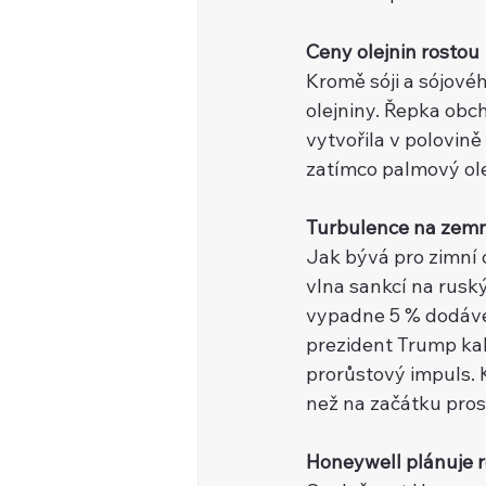
Ceny olejnin rostou
Kromě sóji a sójové
olejniny. Řepka obc
vytvořila v polovine
zatímco palmový ol
Turbulence na zemn
Jak bývá pro zimní
vlna sankcí na ruský
vypadne 5 % dodávek
prezident Trump kalk
prorůstový impuls. 
než na začátku pro
Honeywell plánuje ro