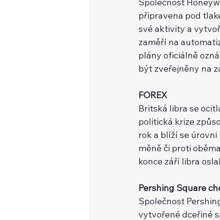
Společnost Honeywell
připravena pod tlak
své aktivity a vytvor
zaměří na automat
plány oficiálně ozna
být zveřejněny na z
FOREX
Britská libra se ocit
politická krize způso
rok a blíží se úr
měně či proti obe
konce září libra os
Pershing Square ch
Společnost Pershin
vytvořené dceřiné