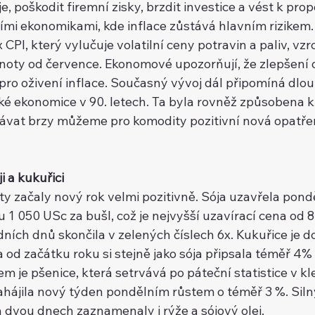
e, poškodit firemní zisky, brzdit investice a vést k propous
ími ekonomikami, kde inflace zůstává hlavním rizikem
 CPI, který vylučuje volatilní ceny potravin a paliv, vzr
dnoty od července. Ekonomové upozorňují, že zlepšení 
́ pro oživení inflace. Současný vývoj dál připomíná d
é ekonomice v 90. letech. Ta byla rovněž způsobena kri
vat brzy můžeme pro komodity pozitivní nová opatření 
a kukuřici
y začaly nový rok velmi pozitivně. Sója uzavřela ponde
050 USc za bušl, což je nejvyšší uzavírací cena od 8. r
́ch dnů skončila v zelených číslech 6x. Kukuřice je d
od začátku roku si stejně jako sója připsala téměř 4
 je pšenice, která setrvává po páteční statistice v kle
ahájila nový týden pondělním růstem o téměř 3 %. Sil
 dvou dnech zaznamenaly i rýže a sójový olej.