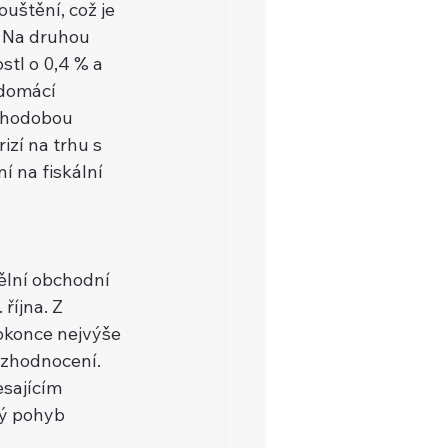
̌tění, což je 
. Na druhou 
ostl o 0,4 % a 
domácí 
louhodobou 
zí na trhu s 
na fiskální 
̌lní obchodní 
̌íjna. Z 
okonce nejvýše 
% zhodnocení. 
sajícím 
ný pohyb 