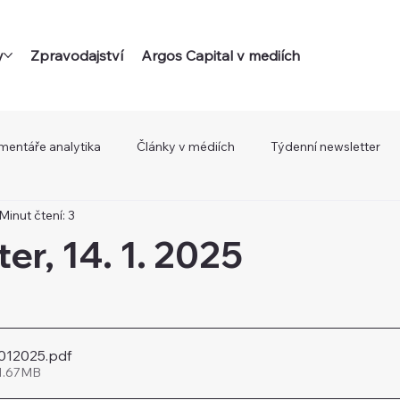
y
Zpravodajství
Argos Capital v mediích
mentáře analytika
Články v médiích
Týdenní newsletter
Minut čtení: 3
er, 14. 1. 2025
4012025
.pdf
 1.67MB