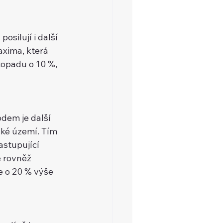
ilují i další 
xima, která 
stopadu o 10 %, 
em je další 
é území. Tím 
tupující 
rovněž 
 o 20 % výše 