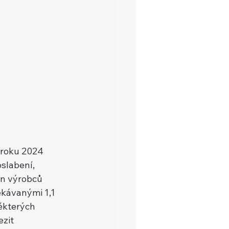
i roku 2024 
slabení, 
n výrobců 
kávanými 1,1 
̌kterých 
ezit 