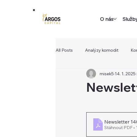
O nás
Služb
All Posts
Analýzy komodit
Ko
misek5
14. 1. 2025
Newslett
Newsletter 1
Stáhnout PDF •