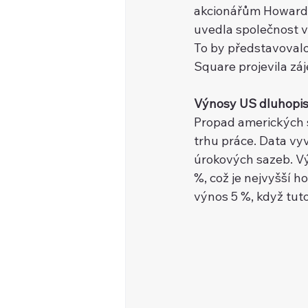
akcionářům Howard
uvedla společnost v 
To by představovalo
Square projevila záj
Výnosy US dluhopis
Propad amerických st
trhu práce. Data vyvo
úrokových sazeb. Vy
%, což je nejvyšší
výnos 5 %, když tuto