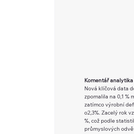
Komentář analytika
Nová klíčová data 
zpomalila na 0,1 % mez
zatímco výrobní de
o2,3%. Zacelý rok vz
%, což podle statisti
průmyslových odvět