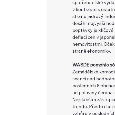
spotřebitelské výdaj
v kontrastu s ostatn
stranu jádrový index
dosáhl nejvyšší ho
poptávky je klíčove
deflaci cen v japonsk
nemovitostmi. Očeká
straně ekonomiky.
WASDE pomohlo sóji 
Zemědělské komodit
seanci nad hodnotou 1 
posledních 8 obchodni
od poloviny června a 
Nejslabším zástupcem
trendu. Přesto i ta z
vzhůru v posledních