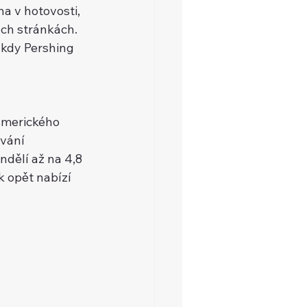
na v hotovosti, 
h stránkách. 
 kdy Pershing 
amerického 
ání 
ělí až na 4,8 
opět nabízí 