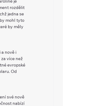
líně je 
ent rozdělit 
ichž jedna se 
 by mohl tyto 
teré by měly 
a nově i 
 za více než 
tné evropské 
olaru. Od 
́ své nově 
̌nost nabízí 