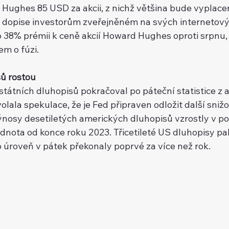
 Hughes 85 USD za akcii, z nichž většina bude vyplace
dopise investorům zveřejněném na svých internetovýc
 38% prémii k ceně akcií Howard Hughes oproti srpnu,
em o fúzi.
ů rostou
átních dluhopisů pokračoval po páteční statistice z 
lala spekulace, že je Fed připraven odložit další snižov
́nosy desetiletých amerických dluhopisů vzrostly v pond
 hodnota od konce roku 2023. Třicetileté US dluhopisy pak 
 úroveň v pátek překonaly poprvé za více než rok.