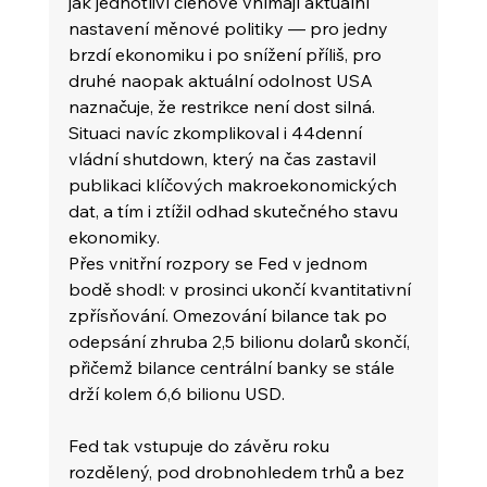
jak jednotliví členové vnímají aktuální 
nastavení měnové politiky — pro jedny 
brzdí ekonomiku i po snížení příliš, pro 
druhé naopak aktuální odolnost USA 
naznačuje, že restrikce není dost silná.
Situaci navíc zkomplikoval i 44denní 
vládní shutdown, který na čas zastavil 
publikaci klíčových makroekonomických 
dat, a tím i ztížil odhad skutečného stavu 
ekonomiky.
Přes vnitřní rozpory se Fed v jednom 
bodě shodl: v prosinci ukončí kvantitativní 
zpřísňování. Omezování bilance tak po 
odepsání zhruba 2,5 bilionu dolarů skončí, 
přičemž bilance centrální banky se stále 
drží kolem 6,6 bilionu USD.
Fed tak vstupuje do závěru roku 
rozdělený, pod drobnohledem trhů a bez 