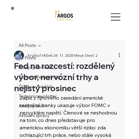
All Posts
Kryštof Míšek
24. 11. 2025
Minut čtení: 2
All Posts
Fed na rozcestí: rozdělený
Analýzy komodit
výbor, nervózní trhy a
Komentáře analytika
nejistý prosinec
Články v médiích
Týdenní newsletter
Zápis z říjnového zasedání americké 
centrální banky ukazuje výbor FOMC v 
Analýzy akcií
nezvyklém napětí. Členové se neshodnou 
Aktuální zprávy
na tom, co dnes představuje pro 
americkou ekonomiku větší riziko: zda 
ochlazující trh práce, nebo stále vysoká 