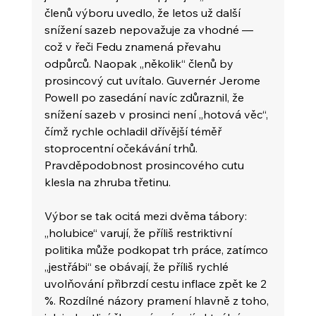
členů výboru uvedlo, že letos už další 
snížení sazeb nepovažuje za vhodné — 
což v řeči Fedu znamená převahu 
odpůrců. Naopak „několik“ členů by 
prosincový cut uvítalo. Guvernér Jerome 
Powell po zasedání navíc zdůraznil, že 
snížení sazeb v prosinci není „hotová věc“, 
čímž rychle ochladil dřívější téměř 
stoprocentní očekávání trhů. 
Pravděpodobnost prosincového cutu 
klesla na zhruba třetinu.
Výbor se tak ocitá mezi dvěma tábory: 
„holubice“ varují, že příliš restriktivní 
politika může podkopat trh práce, zatímco 
„jestřábi“ se obávají, že příliš rychlé 
uvolňování přibrzdí cestu inflace zpět ke 2 
%. Rozdílné názory pramení hlavně z toho, 