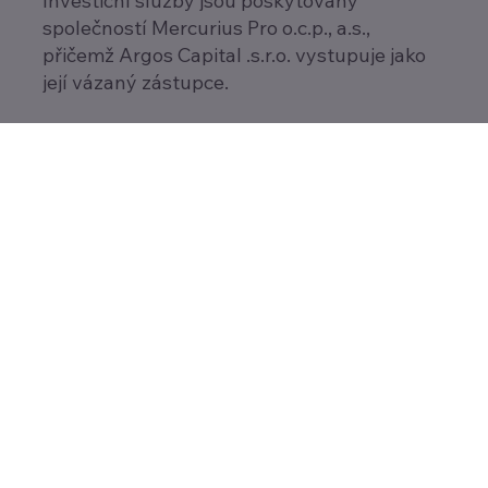
Investiční služby jsou poskytovány
společností Mercurius Pro o.c.p., a.s.,
přičemž Argos Capital .s.r.o. vystupuje jako
její vázaný zástupce.