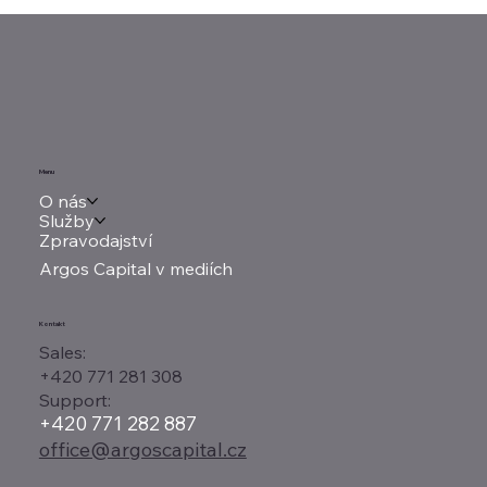
Týden tradera: Dluhopisy straší Wall
Street, Alphabet doplácí na drahý
závod o AI
Menu
O nás
Služby
Zpravodajství
Argos Capital v mediích
Kontakt
Sales:
+420 771 281 308
Support:
+420 771 282 887
office@argoscapital.cz