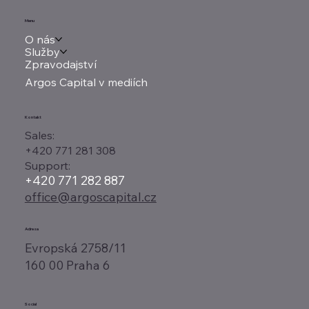
Menu
O nás
Služby
Zpravodajství
Argos Capital v mediích
Kontakt
Sales:
+420 771 281 308
Support:
+420 771 282 887
office@argoscapital.cz
Adresa
Evropská 2758/11
160 00 Praha 6
Social