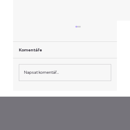
Komentáře
Napsat komentář...
Intel těží z AI infrastruktury. Tržby
rostly nejrychleji za patnáct let