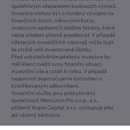
spolehlivým ukazatelem budoucích výnosů.
Investice mohou být ovlivněny vývojem na
finančních trzích, měnovými kurzy,
úrokovými sazbami či dalšími faktory, které
nelze předem přesně predikovat. V případě
některých investičních nástrojů může dojít
ke ztrátě celé investované částky.
Před uskutečněním jakékoliv investice by
měl klient zvážit svou finanční situaci,
investiční cíle a vztah k riziku. V případě
nejasností doporučujeme konzultaci s
kvalifikovaným odborníkem.
Investiční služby jsou poskytovány
společností Mercurius Pro o.c.p., a.s.,
přičemž Argos Capital .s.r.o. vystupuje jako
její vázaný zástupce.