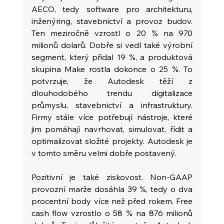
AECO, tedy software pro architekturu, 
inženýring, stavebnictví a provoz budov. 
Ten meziročně vzrostl o 20 % na 970 
milionů dolarů. Dobře si vedl také výrobní 
segment, který přidal 19 %, a produktová 
skupina Make rostla dokonce o 25 %. To 
potvrzuje, že Autodesk těží z 
dlouhodobého trendu digitalizace 
průmyslu, stavebnictví a infrastruktury. 
Firmy stále více potřebují nástroje, které 
jim pomáhají navrhovat, simulovat, řídit a 
optimalizovat složité projekty. Autodesk je 
v tomto směru velmi dobře postavený.
Pozitivní je také ziskovost. Non-GAAP 
provozní marže dosáhla 39 %, tedy o dva 
procentní body více než před rokem. Free 
cash flow vzrostlo o 58 % na 876 milionů 