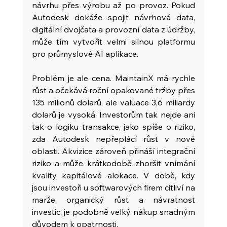
návrhu přes výrobu až po provoz. Pokud 
Autodesk dokáže spojit návrhová data, 
digitální dvojčata a provozní data z údržby, 
může tím vytvořit velmi silnou platformu 
pro průmyslové AI aplikace.
Problém je ale cena. MaintainX má rychle 
růst a očekává roční opakované tržby přes 
135 milionů dolarů, ale valuace 3,6 miliardy 
dolarů je vysoká. Investorům tak nejde ani 
tak o logiku transakce, jako spíše o riziko, 
zda Autodesk nepřeplácí růst v nové 
oblasti. Akvizice zároveň přináší integrační 
riziko a může krátkodobě zhoršit vnímání 
kvality kapitálové alokace. V době, kdy 
jsou investoři u softwarových firem citliví na 
marže, organický růst a návratnost 
investic, je podobně velký nákup snadným 
důvodem k opatrnosti.