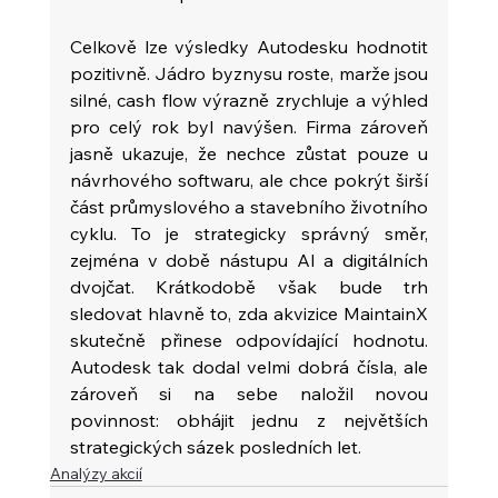
Celkově lze výsledky Autodesku hodnotit 
pozitivně. Jádro byznysu roste, marže jsou 
silné, cash flow výrazně zrychluje a výhled 
pro celý rok byl navýšen. Firma zároveň 
jasně ukazuje, že nechce zůstat pouze u 
návrhového softwaru, ale chce pokrýt širší 
část průmyslového a stavebního životního 
cyklu. To je strategicky správný směr, 
zejména v době nástupu AI a digitálních 
dvojčat. Krátkodobě však bude trh 
sledovat hlavně to, zda akvizice MaintainX 
skutečně přinese odpovídající hodnotu. 
Autodesk tak dodal velmi dobrá čísla, ale 
zároveň si na sebe naložil novou 
povinnost: obhájit jednu z největších 
strategických sázek posledních let.
Analýzy akcií