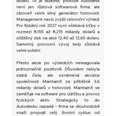
dolarů. To je důležité, protože Autodesk 
není jen růstová softwarová firma, ale 
zároveň velmi silný generátor hotovosti. 
Management navíc zvýšil celoroční výhled. 
Pro fiskální rok 2027 nyní očekává tržby v 
rozmezí 8,155 až 8,215 miliardy dolarů a 
očištěný zisk na akcii 12,40 až 12,65 dolaru. 
Samotný provozní vývoj tedy zůstává 
velmi solidní.
Přesto akcie po výsledcích nereagovala 
jednoznačně pozitivně. Důvodem nebyla 
slabá čísla, ale oznámená akvizice 
společnosti MaintainX za přibližně 3,6 
miliardy dolarů v hotovosti. MaintainX se 
zaměřuje na software pro údržbu a provoz 
fyzických aktiv. Strategicky to do 
Autodesku zapadá – firma se dlouhodobě 
snaží propojit celý životní cyklus od 