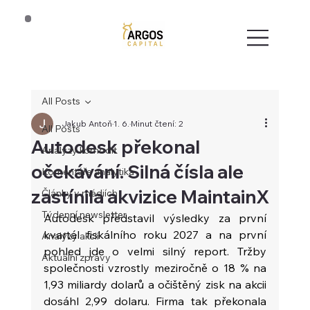
All Posts
Jakub Antoň
1. 6.
Minut čtení: 2
All Posts
Autodesk překonal
Analýzy komodit
očekávání. Silná čísla ale
Komentáře analytika
zastínila akvizice MaintainX
Články v médiích
Týdenní newsletter
Autodesk představil výsledky za první 
kvartál fiskálního roku 2027 a na první 
Analýzy akcií
pohled jde o velmi silný report. Tržby 
Aktuální zprávy
společnosti vzrostly meziročně o 18 % na 
1,93 miliardy dolarů a očištěný zisk na akcii 
dosáhl 2,99 dolaru. Firma tak překonala 