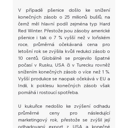
V případě pšenice došlo ke snížení 
konečných zásob o 25 milionů bušlů, na 
čemž měl hlavní podíl zejména typ Hard 
Red Winter. Přestože jsou zásoby americké 
pšenice i tak o 7 % vyšší než v loňském 
roce, průměrná očekávaná cena pro 
letošní rok se zvýšila kvůli redukci zásob o 
10 centů. Globálně se projevilo špatné 
počasí v Rusku, USA či v Turecku rovněž 
snížením konečných zásob o více než 1 %. 
Vyšší produkce se naopak očekává v EU a 
Indii, k poklesu konečných zásob však 
pomáhá i rostoucí spotřeba.  
U kukuřice nedošlo ke zvýšení odhadu 
průměrné ceny pro následující 
marketingový rok, přestože se zvýšil její 
odhadovaný export z USA a konečné 