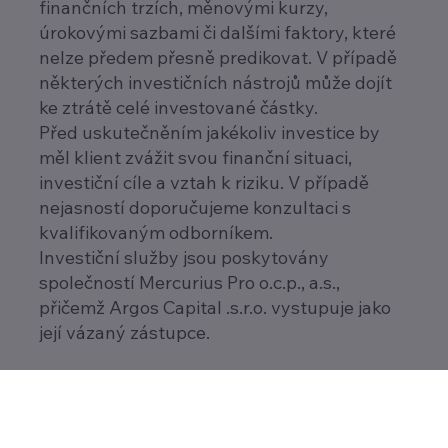
finančních trzích, měnovými kurzy,
úrokovými sazbami či dalšími faktory, které
nelze předem přesně predikovat. V případě
některých investičních nástrojů může dojít
ke ztrátě celé investované částky.
Před uskutečněním jakékoliv investice by
měl klient zvážit svou finanční situaci,
investiční cíle a vztah k riziku. V případě
nejasností doporučujeme konzultaci s
kvalifikovaným odborníkem.
Investiční služby jsou poskytovány
společností Mercurius Pro o.c.p., a.s.,
přičemž Argos Capital .s.r.o. vystupuje jako
její vázaný zástupce.