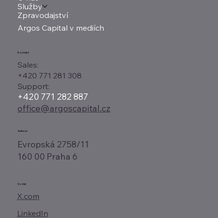
Služby
Zpravodajství
Argos Capital v mediích
Kontakt
Sales:
+420 771 281 308
Support:
+420 771 282 887
office@argoscapital.cz
Adresa
Evropská 2758/11
160 00 Praha 6
Social
X.com
LinkedIn