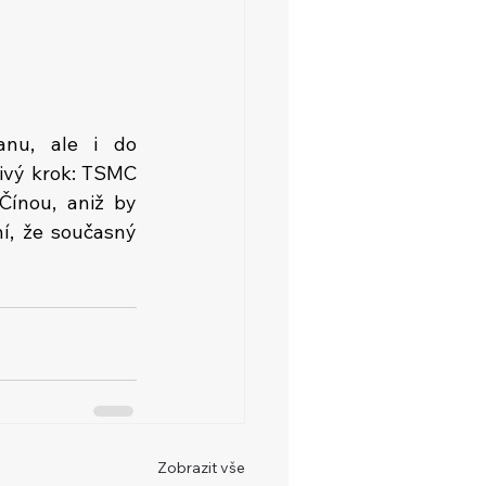
nu, ale i do 
ivý krok: TSMC 
Čínou, aniž by 
í, že současný 
Zobrazit vše