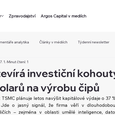
y
Zpravodajství
Argos Capital v mediích
mentáře analytika
Články v médiích
Týdenní newsletter
7. 1.
Minut čtení: 1
vírá investiční kohout
dolarů na výrobu čipů
TSMC plánuje letos navýšit kapitálové výdaje o 37 %
. Jde o jasný signál, že firma věří v dlouhodobo
ičích – zejména v oblasti umělé inteligence, dato