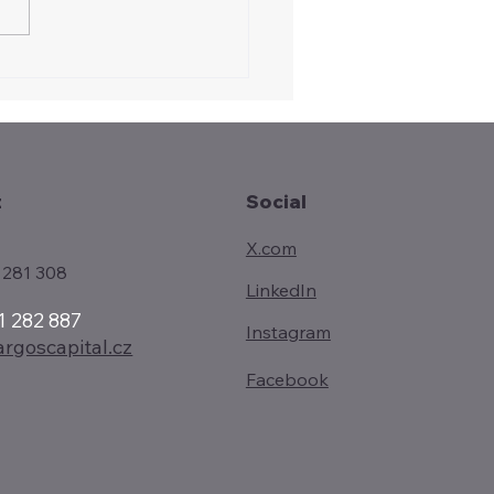
us varuje před novou
 geopolitických rizik.
odní války už firmě
obily citelné škody
t
Social
X.com
 281 308
LinkedIn
1 282 887
Instagram
rgoscapital.cz
Facebook