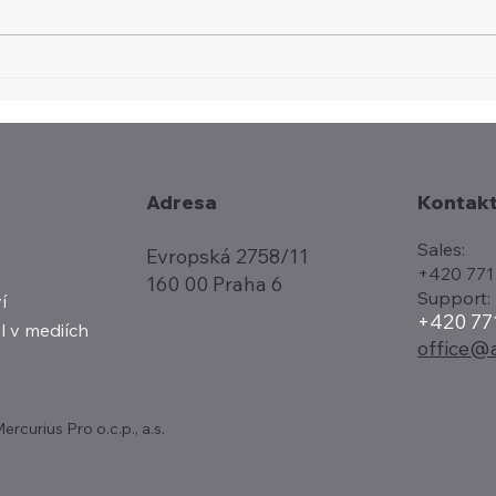
Evropa hledá vlastní
Airb
platební systém
érou
Obch
způs
Kontak
Adresa
Sales:
Evropská 2758/11
+420 771
160 00 Praha 6
Support:
í
+420 77
l v mediích
office@a
curius Pro o.c.p., a.s.