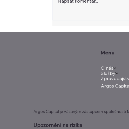
Napsat komentář...
Washington přitvrzuje v
technologické válce s
Čínou. Pod tlakem je i
Německo
Menu
O nás
Služby
Zpravodajstv
Argos Capita
Argos Capital je vázaným zástupcem společnosti Mer
Upozornění na rizika