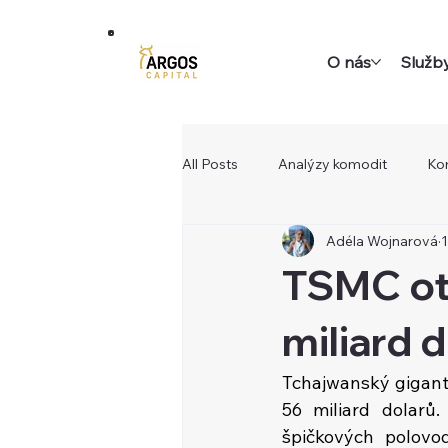
O nás
Služb
All Posts
Analýzy komodit
Ko
Adéla Wojnarová
1
TSMC ote
miliard 
Tchajwanský gigant 
56 miliard dolarů
špičkových polovod