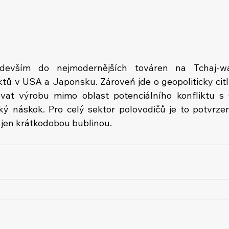
edevším do nejmodernějších továren na Tchaj-wa
ktů v USA a Japonsku. Zároveň jde o geopoliticky citl
kovat výrobu mimo oblast potenciálního konfliktu s 
cký náskok. Pro celý sektor polovodičů je to potvrzen
 jen krátkodobou bublinou.