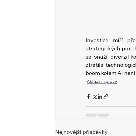
Investice míří př
strategických proje
se snaží diverzifi
ztratila technologi
boom kolem AI není
Aktuální zprávy
Nejnovější příspěvky