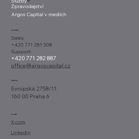
Služby
Zpravodajství
Argos Capital v mediích
Kontakt
Sales:
+420 771 281 308
Support:
+420 771 282 887
office@argoscapital.cz
Adresa
Evropská 2758/11
160 00 Praha 6
Social
X.com
LinkedIn