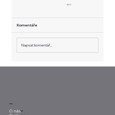
Komentáře
Napsat komentář...
Evropa hledá vlastní platební systém
Menu
O nás