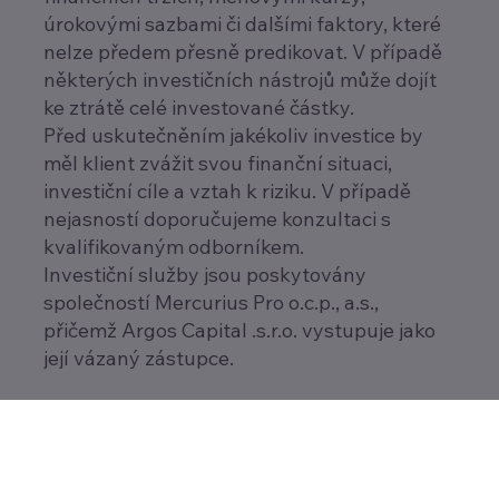
úrokovými sazbami či dalšími faktory, které
nelze předem přesně predikovat. V případě
některých investičních nástrojů může dojít
ke ztrátě celé investované částky.
Před uskutečněním jakékoliv investice by
měl klient zvážit svou finanční situaci,
investiční cíle a vztah k riziku. V případě
nejasností doporučujeme konzultaci s
kvalifikovaným odborníkem.
Investiční služby jsou poskytovány
společností Mercurius Pro o.c.p., a.s.,
přičemž Argos Capital .s.r.o. vystupuje jako
její vázaný zástupce.