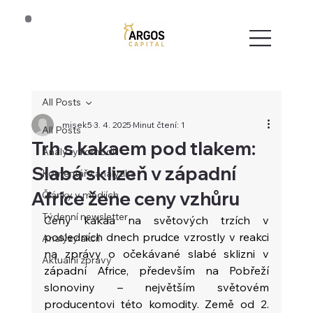
All Posts
misek5
3. 4. 2025
Minut čtení: 1
All Posts
Trh s kakaem pod tlakem:
Analýzy komodit
Slabá sklizeň v západní
Komentáře analytika
Africe žene ceny vzhůru
Články v médiích
Týdenní newsletter
Ceny kakaa na světových trzích v 
posledních dnech prudce vzrostly v reakci 
Analýzy akcií
na zprávy o očekávané slabé sklizni v 
Aktuální zprávy
západní Africe, především na Pobřeží 
slonoviny – největším světovém 
producentovi této komodity. Země od 2. 