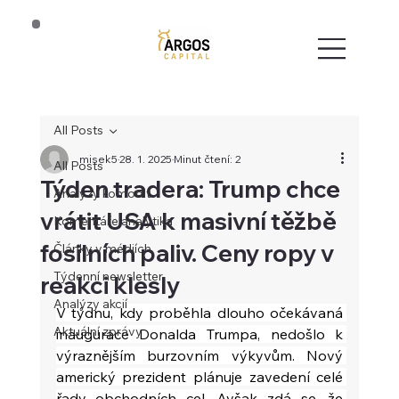
All Posts
misek5
28. 1. 2025
Minut čtení: 2
All Posts
Týden tradera: Trump chce
Analýzy komodit
vrátit USA k masivní těžbě
Komentáře analytika
fosilních paliv. Ceny ropy v
Články v médiích
Týdenní newsletter
reakci klesly
Analýzy akcií
V týdnu, kdy proběhla dlouho očekávaná 
Aktuální zprávy
inaugurace Donalda Trumpa, nedošlo k 
výraznějším burzovním výkyvům. Nový 
americký prezident plánuje zavedení celé 
řady obchodních cel. Avšak zdá se, že 