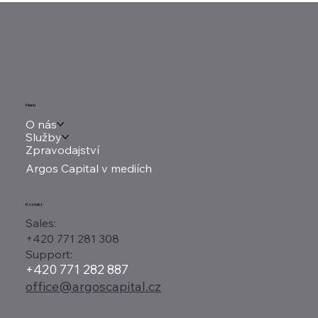
Street, Alphabet doplácí na drahý
závod o AI
Menu
O nás
Služby
Zpravodajství
Argos Capital v mediích
Kontakt
Sales:
+420 771 281 308
Support:
+420 771 282 887
office@argoscapital.cz