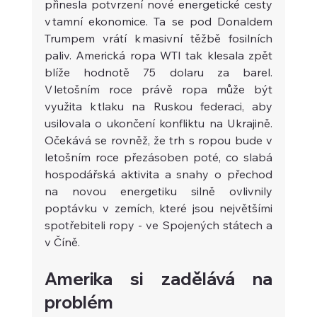
přinesla potvrzení nové energetické cesty 
v tamní ekonomice. Ta se pod Donaldem 
Trumpem vrátí k masivní těžbě fosilních 
paliv. Americká ropa WTI tak klesala zpět 
blíže hodnotě 75 dolaru za barel. 
V letošním roce právě ropa může být 
využita k tlaku na Ruskou federaci, aby 
usilovala o ukončení konfliktu na Ukrajině. 
Očekává se rovněž, že trh s ropou bude v 
letošním roce přezásoben poté, co slabá 
hospodářská aktivita a snahy o přechod 
na novou energetiku silně ovlivnily 
poptávku v zemích, které jsou největšími 
spotřebiteli ropy - ve Spojených státech a 
v Číně. 
Amerika si zadělává na 
problém