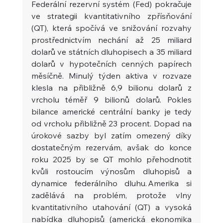
Federální rezervní systém (Fed) pokračuje 
ve strategii kvantitativního zpřísňování 
(QT), která spočívá ve snižování rozvahy 
prostřednictvím nechání až 25 miliard 
dolarů ve státních dluhopisech a 35 miliard 
dolarů v hypotečních cenných papírech 
měsíčně. Minulý týden aktiva v rozvaze 
klesla na přibližně 6,9 bilionu dolarů z 
vrcholu téměř 9 bilionů dolarů. Pokles 
bilance americké centrální banky je tedy 
od vrcholu přibližně 23 procent. Dopad na 
úrokové sazby byl zatím omezený díky 
dostatečným rezervám, avšak do konce 
roku 2025 by se QT mohlo přehodnotit 
kvůli rostoucím výnosům dluhopisů a 
dynamice federálního dluhu. Amerika si 
zadělává na problém, protože vlny 
kvantitativního utahování (QT) a vysoká 
nabídka dluhopisů (americká ekonomika 