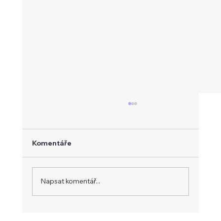
Komentáře
Napsat komentář...
Týden tradera: Dluhopisy straší Wall