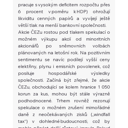
pracuje s vysokým deficitem rozpočtu přes 
6 procent v poměru k HDP) ohrožují 
likviditu cenných papírů a vyvíjejí ještě 
větší tlak na menší bankovní společnosti. 
Akcie ČEZu rostou pod tlakem spekulací o 
možném výkupu akcií od minoritních 
akcionářů po sněmovních volbách 
plánovaných na letošní rok. Na pozitivním 
sentimentu se navíc podílejí vyšší ceny 
elektřiny, plynu i emisních povolenek, což 
posiluje hospodářské výsledky 
společnosti. Začíná být zřejmé, že akcie 
ČEZu, obchodující se kolem hranice 1 050 
korun za kus, mohou být stále výrazně 
podhodnocené. Trhem rovněž rezonují 
spekulace o možném zrušení mimořádné 
daně z neočekávaných zisků („windfall 
tax“) v dohledné budoucnosti, což by 
mohlo přinést další růstový impulz. Pokud 