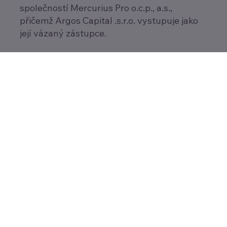
společností Mercurius Pro o.c.p., a.s.,
přičemž Argos Capital .s.r.o. vystupuje jako
její vázaný zástupce.