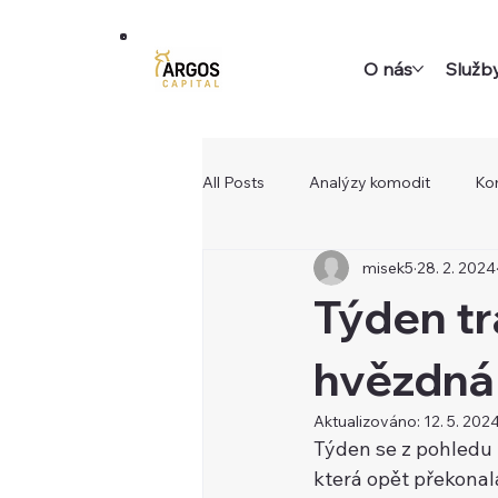
O nás
Služb
All Posts
Analýzy komodit
Ko
misek5
28. 2. 2024
Týden tr
hvězdná
Aktualizováno:
12. 5. 202
Týden se z pohledu 
která opět překonala