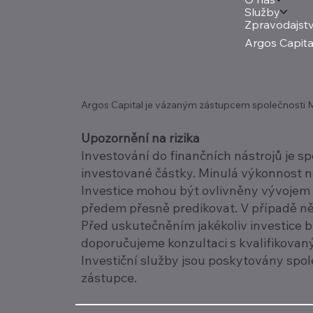
Služby
Zpravodajstv
Argos Capita
Argos Capital je vázaným zástupcem společnosti Mer
Upozornění na rizika
Investování do finančních nástrojů je s
investované částky. Minulá výkonnost 
Investice mohou být ovlivněny vývojem n
předem přesně predikovat. V případě něk
Před uskutečněním jakékoliv investice by 
doporučujeme konzultaci s kvalifikova
Investiční služby jsou poskytovány společ
zástupce.