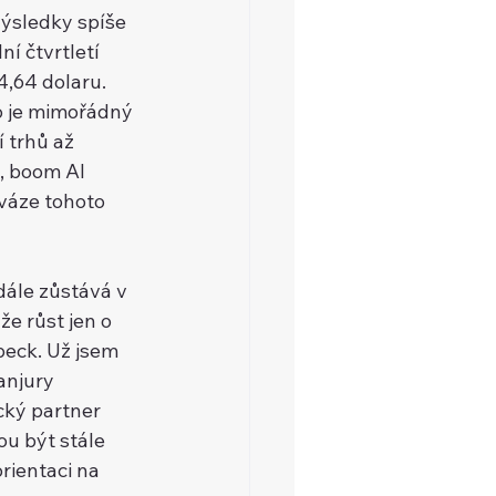
výsledky spíše 
í čtvrtletí 
,64 dolaru. 
o je mimořádný 
 trhů až 
, boom AI 
váze tohoto 
ále zůstává v 
e růst jen o 
beck. Už jsem 
anjury 
cký partner 
u být stále 
rientaci na 