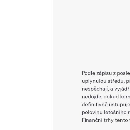
Podle zápisu z posl
uplynulou středu, p
nespěchají, a vyjádř
nedojde, dokud komi
definitivně ustupuje
polovinu letošního r
Finanční trhy tento 