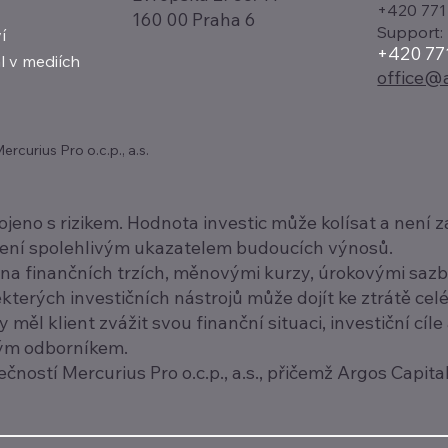
+420 771
160 00 Praha 6
Support:
í
+420 77
l v mediích
office@a
curius Pro o.c.p., a.s.
pojeno s rizikem. Hodnota investic může kolísat a nen
není spolehlivým ukazatelem budoucích výnosů.
a finančních trzích, měnovými kurzy, úrokovými sazbam
terých investičních nástrojů může dojít ke ztrátě cel
měl klient zvážit svou finanční situaci, investiční cíle 
ným odborníkem.
ností Mercurius Pro o.c.p., a.s., přičemž Argos Capital .