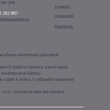
 281 308
LinkedIn
1 282 887
Instagram
rgoscapital.cz
Facebook
í zaručena návratnost původně
i či dalšími faktory, které nelze
é investované částky.
a vztah k riziku. V případě nejasností
s.r.o. vystupuje jako její vázaný