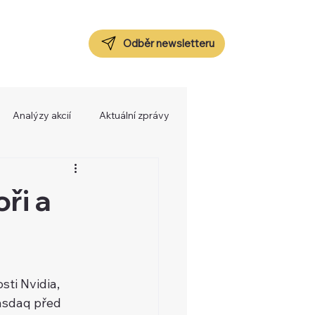
Odběr newsletteru
Analýzy akcií
Aktuální zprávy
ři a
ti Nvidia, 
asdaq před 