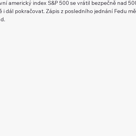
avní americký index S&P 500 se vrátil bezpečně nad 50
ě i dál pokračovat. Zápis z posledního jednání Fedu mě
d.