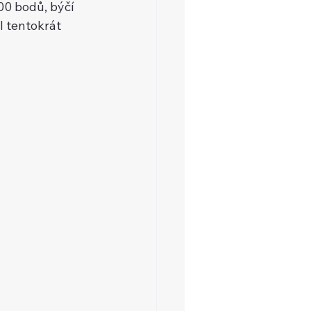
00 bodů, býčí 
l tentokrát 