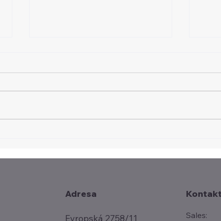
Focuson.cz: Servery jsou
Prof
šestkrát dražší než loni. AI
uměl
bude deformovat trh až do
defo
roku 2028
har
Kontak
Adresa
Sales:
Evropská 2758/11