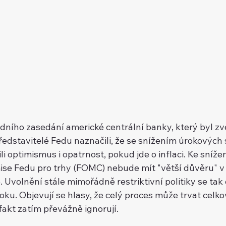
edního zasedání americké centrální banky, který byl zv
ředstavitelé Fedu naznačili, že se snížením úrokových 
ili optimismus i opatrnost, pokud jde o inflaci. Ke sníže
se Fedu pro trhy (FOMC) nebude mít "větší důvěru" v to
. Uvolnění stále mimořádně restriktivní politiky se tak
oku. Objevují se hlasy, že celý proces může trvat celko
fakt zatím převážně ignorují.