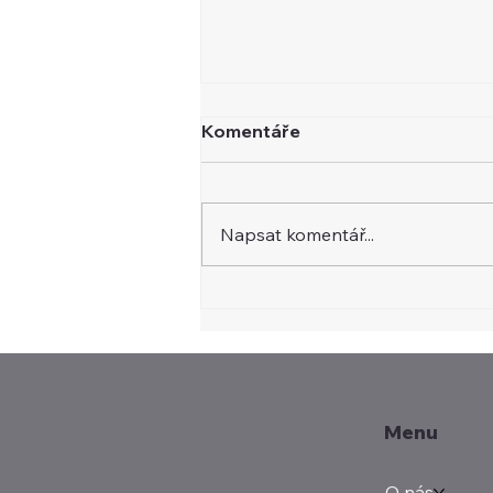
Komentáře
Napsat komentář...
ČT24: Hosté Událostí,
komentářů z ekonomiky
probrali financování obcí
Menu
O nás