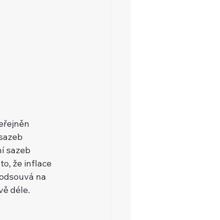
eřejněn 
sazeb 
ní sazeb 
, že inflace 
 odsouvá na 
vě déle. 