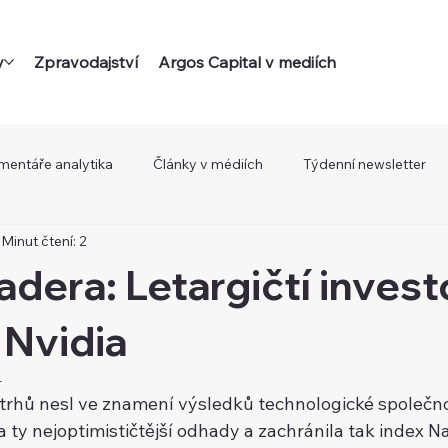
y
Zpravodajství
Argos Capital v mediích
mentáře analytika
Články v médiích
Týdenní newsletter
Minut čtení: 2
adera: Letargičtí investo
 Nvidia
4
trhů nesl ve znamení výsledků technologické společnos
 ty nejoptimističtější odhady a zachránila tak index N