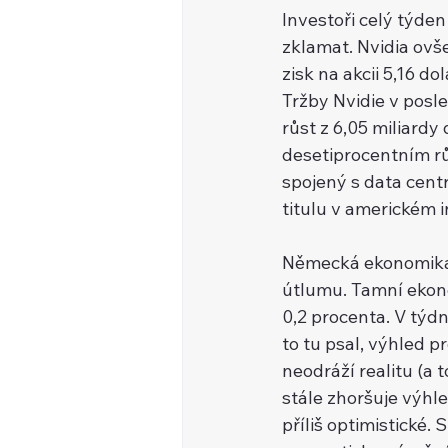
Investoři celý týde
zklamat. Nvidia ovše
zisk na akcii 5,16 
Tržby Nvidie v posle
růst z 6,05 miliard
desetiprocentním rů
spojený s data cent
titulu v americkém 
Německá ekonomika i
útlumu. Tamní ekono
0,2 procenta. V týd
to tu psal, výhled 
neodráží realitu (a 
stále zhoršuje výhl
příliš optimistické.