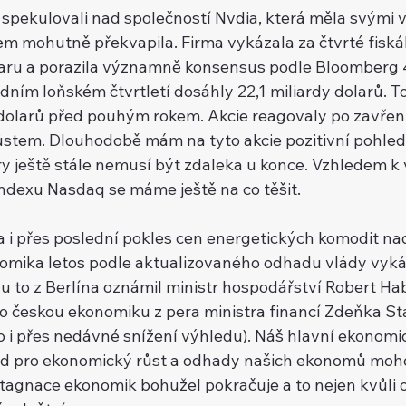
n spekulovali nad společností Nvdia, která měla svými 
m mohutně překvapila. Firma vykázala za čtvrté fiskáln
dolaru a porazila významně konsensus podle Bloomberg 4
dním loňském čtvrtletí dosáhly 22,1 miliardy dolarů. T
y dolarů před pouhým rokem. Akcie reagovaly po zavření
stem. Dlouhodobě mám na tyto akcie pozitivní pohled
ry ještě stále nemusí být zdaleka u konce. Vzhledem k 
indexu Nasdaq se máme ještě na co těšit.
 přes poslední pokles cen energetických komodit nad
mika letos podle aktualizovaného odhadu vlády vykáž
nu to z Berlína oznámil ministr hospodářství Robert Ha
pro českou ekonomiku z pera ministra financí Zdeňka St
to i přes nedávné snížení výhledu). Náš hlavní ekonomi
ed pro ekonomický růst a odhady našich ekonomů moho
 Stagnace ekonomik bohužel pokračuje a to nejen kvůli o