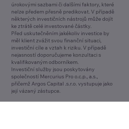
úrokovými sazbami či dalšími faktory, které
nelze předem přesně predikovat. V případě
některých investičních nástrojů může dojít
ke ztrátě celé investované částky.
Před uskutečněním jakékoliv investice by
měl klient zvážit svou finanční situaci,
investiční cíle a vztah k riziku. V případě
nejasností doporučujeme konzultaci s
kvalifikovaným odborníkem.
Investiční služby jsou poskytovány
společností Mercurius Pro o.c.p., a.s.,
přičemž Argos Capital .s.r.o. vystupuje jako
její vázaný zástupce.