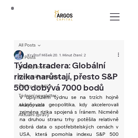
All Posts
Kryštof Míšek
20. 1.
Minut čtení: 2
All Posts
Týden tradera: Globální
Analýzy komodit
rizika narůstají, přesto S&P
Komentáře analytika
500 dobývá 7000 bodů
Články v médiích
Týdenní newsletter
V uplynulém týdnu se na trzích hojně 
skloňovala geopolitika, kdy akcelerovali 
Analýzy akcií
zejména rizika spojená s Íránem. Nicméně 
Aktuální zprávy
na druhou stranu trhy potěšila relativně 
dobrá data o spotřebitelských cenách v 
USA, která pomohla indexu S&P 500 