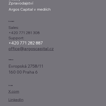
Zpravodajství
Argos Capital v mediích
Kontakt
Sales:
+420 771 281 308
Support:
+420 771 282 887
office@argoscapital.cz
Adresa
Evropská 2758/11
160 00 Praha 6
Social
X.com
LinkedIn