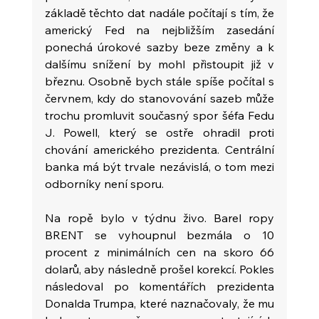
základě těchto dat nadále počítají s tím, že 
americký Fed na nejbližším zasedání 
ponechá úrokové sazby beze změny a k 
dalšímu snížení by mohl přistoupit již v 
březnu. Osobně bych stále spíše počítal s 
červnem, kdy do stanovování sazeb může 
trochu promluvit současný spor šéfa Fedu 
J. Powell, který se ostře ohradil proti 
chování amerického prezidenta. Centrální 
banka má být trvale nezávislá, o tom mezi 
odborníky není sporu.
Na ropě bylo v týdnu živo. Barel ropy 
BRENT se vyhoupnul bezmála o 10 
procent z minimálních cen na skoro 66 
dolarů, aby následně prošel korekcí. Pokles 
následoval po komentářích prezidenta 
Donalda Trumpa, které naznačovaly, že mu 