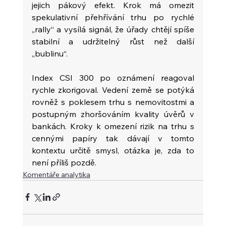
jejich pákový efekt. Krok má omezit 
spekulativní přehřívání trhu po rychlé 
„rally“ a vysílá signál, že úřady chtějí spíše 
stabilní a udržitelný růst než další 
„bublinu“.
Index CSI 300 po oznámení reagoval 
rychle zkorigoval. Vedení země se potýká 
rovněž s poklesem trhu s nemovitostmi a 
postupným zhoršováním kvality úvěrů v 
bankách. Kroky k omezení rizik na trhu s 
cennými papíry tak dávají v tomto 
kontextu určitě smysl, otázka je, zda to 
není příliš pozdě.
Komentáře analytika