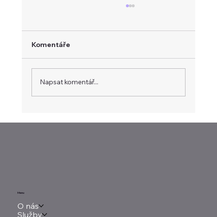
Komentáře
Napsat komentář...
Týden tradera: Dluhopisy straší Wall
Street, Alphabet doplácí na drahý
závod o AI
Menu
O nás
Služby