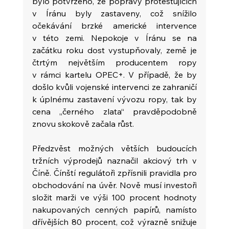
bylo potvrzeno, že popravy protestujících 
v Íránu byly zastaveny, což snížilo 
očekávání brzké americké intervence 
v této zemi. Nepokoje v Íránu se na 
začátku roku dost vystupňovaly, země je 
čtrtým největším producentem ropy 
v rámci kartelu OPEC+. V případě, že by 
došlo kvůli vojenské intervenci ze zahraničí 
k úplnému zastavení vývozu ropy, tak by 
cena „černého zlata“ pravděpodobně 
znovu skokově začala růst.
Předzvěst možných větších budoucích 
tržních výprodejů naznačil akciový trh v 
Číně. Čínští regulátoři zpřísnili pravidla pro 
obchodování na úvěr. Nově musí investoři 
složit marži ve výši 100 procent hodnoty 
nakupovaných cenných papírů, namísto 
dřívějších 80 procent, což výrazně snižuje 