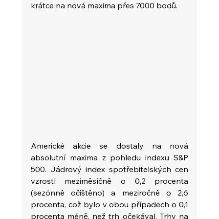
krátce na nová maxima přes 7000 bodů.
Americké akcie se dostaly na nová 
absolutní maxima z pohledu indexu S&P 
500. Jádrový index spotřebitelských cen 
vzrostl meziměsíčně o 0,2 procenta 
(sezónně očištěno) a meziročně o 2,6 
procenta, což bylo v obou případech o 0,1 
procenta méně, než trh očekával. Trhy na 