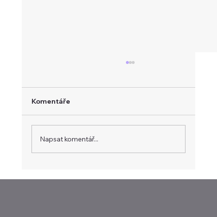
Komentáře
Napsat komentář...
Focuson.cz: Servery jsou šestkrát
dražší než loni. AI bude deformovat
trh až do roku 2028