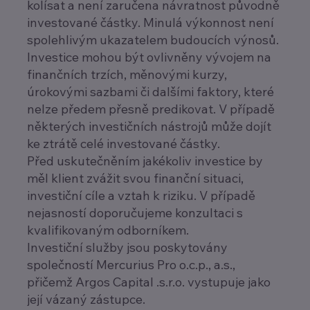
kolísat a není zaručena návratnost původně
investované částky. Minulá výkonnost není
spolehlivým ukazatelem budoucích výnosů.
Investice mohou být ovlivněny vývojem na
finančních trzích, měnovými kurzy,
úrokovými sazbami či dalšími faktory, které
nelze předem přesně predikovat. V případě
některých investičních nástrojů může dojít
ke ztrátě celé investované částky.
Před uskutečněním jakékoliv investice by
měl klient zvážit svou finanční situaci,
investiční cíle a vztah k riziku. V případě
nejasností doporučujeme konzultaci s
kvalifikovaným odborníkem.
Investiční služby jsou poskytovány
společností Mercurius Pro o.c.p., a.s.,
přičemž Argos Capital .s.r.o. vystupuje jako
její vázaný zástupce.