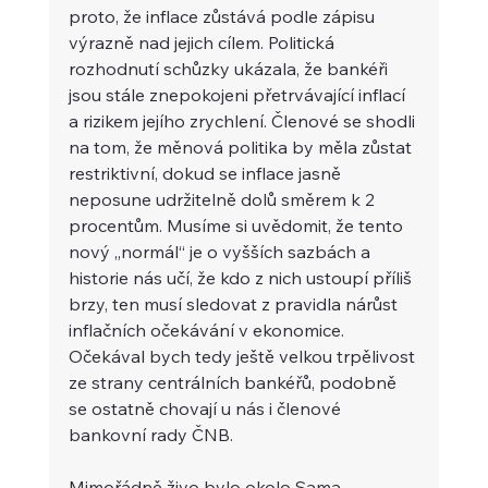
proto, že inflace zůstává podle zápisu 
výrazně nad jejich cílem. Politická 
rozhodnutí schůzky ukázala, že bankéři 
jsou stále znepokojeni přetrvávající inflací 
a rizikem jejího zrychlení. Členové se shodli 
na tom, že měnová politika by měla zůstat 
restriktivní, dokud se inflace jasně 
neposune udržitelně dolů směrem k 2 
procentům. Musíme si uvědomit, že tento 
nový „normál“ je o vyšších sazbách a 
historie nás učí, že kdo z nich ustoupí příliš 
brzy, ten musí sledovat z pravidla nárůst 
inflačních očekávání v ekonomice. 
Očekával bych tedy ještě velkou trpělivost 
ze strany centrálních bankéřů, podobně 
se ostatně chovají u nás i členové 
bankovní rady ČNB.
Mimořádně živo bylo okolo Sama 