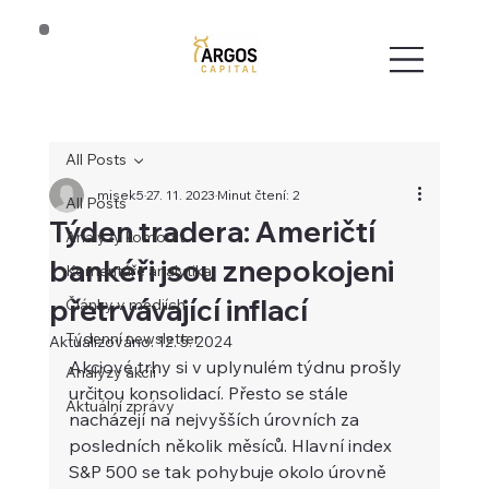
All Posts
misek5
27. 11. 2023
Minut čtení: 2
All Posts
Týden tradera: Američtí
Analýzy komodit
bankéři jsou znepokojeni
Komentáře analytika
přetrvávající inflací
Články v médiích
Týdenní newsletter
Aktualizováno:
12. 5. 2024
Akciové trhy si v uplynulém týdnu prošly 
Analýzy akcií
určitou konsolidací. Přesto se stále 
Aktuální zprávy
nacházejí na nejvyšších úrovních za 
posledních několik měsíců. Hlavní index 
S&P 500 se tak pohybuje okolo úrovně 