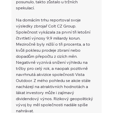
posunulo, takto zůstalo u tržních 
spekulací.
Na domácím trhu reportoval svoje 
výsledky zbrojař Colt CZ Group. 
Společnost vykázala za první tři letošní 
čtvrtletí výnosy 9,9 miliardy korun. 
Meziročně byly nižší o tři procenta, a to 
kvůli poklesu prodeje zbraní nebo 
dopadům přepočtu z cizích měn. 
Negativně vyznívá snížení výhledu na 
tržby pro celý rok, a naopak pozitivně 
navrhnutá akvizice společnosti Vista 
Outdoor. Z mého pohledu se akcie stále 
nacházejí na atraktivních hodnotách a 
lákat investory může i zajímavý 
dividendový výnos. Rizikový geopolitický 
vývoj by měl společnosti nadále spíše 
nahrávat.