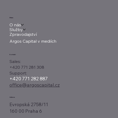
Menu
O nás
Služby
Zpravodajství
Argos Capital v mediích
Kontakt
Sales:
+420 771 281 308
Support:
+420 771 282 887
office@argoscapital.cz
Adresa
Evropská 2758/11
160 00 Praha 6