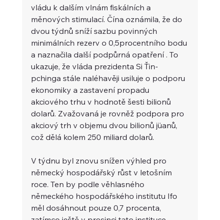
vládu k dalším vlnám fiskálních a 
měnových stimulací. Čína oznámila, že do 
dvou týdnů sníží sazbu povinných 
minimálních rezerv o 0,5procentního bodu 
a naznačila další podpůrná opatření . To 
ukazuje, že vláda prezidenta Si Ťin-
pchinga stále naléhavěji usiluje o podporu 
ekonomiky a zastavení propadu 
akciového trhu v hodnotě šesti bilionů 
dolarů. Zvažovaná je rovněž podpora pro 
akciový trh v objemu dvou bilionů jüanů, 
což dělá kolem 250 miliard dolarů.
V týdnu byl znovu snížen výhled pro 
německý hospodářský růst v letošním 
roce. Ten by podle věhlasného 
německého hospodářského institutu Ifo 
měl dosáhnout pouze 0,7 procenta, 
zatímco ještě v prosinci tato instituce 