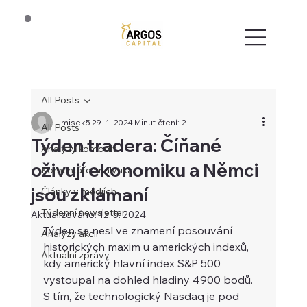
All Posts
misek5
29. 1. 2024
Minut čtení: 2
All Posts
Týden tradera: Číňané
Analýzy komodit
oživují ekonomiku a Němci
Komentáře analytika
jsou zklamaní
Články v médiích
Týdenní newsletter
Aktualizováno:
12. 5. 2024
Týden se nesl ve znamení posouvání 
Analýzy akcií
historických maxim u amerických indexů, 
Aktuální zprávy
kdy americký hlavní index S&P 500 
vystoupal na dohled hladiny 4900 bodů. 
S tím, že technologický Nasdaq je pod 