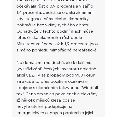
očekávala růst o 0,9 procenta a v září o 
1,4 procenta. Jedná se o další zklamaní, 
kdy stagnace německého ekonomiky 
pokračuje bez vidiny rychlého obratu. 
Odhady, že v těchto podmínkách může 
letos česká ekonomika růst podle 
Ministerstva financí až k 1,9 procenta, jsou 
z mého pohledu mimořádně nerealistické.
Na domácím trhu docházelo k dalšímu 
„vystřízlivění“ českých investorů ohledně 
akcií ČEZ. Ty se propadly pod 900 korun 
za akcii, a to přes pozitivní očekávání 
spojené s ukončením takzvanou “Windfall 
tax“. Cena emisních povolenek a elektřiny 
již několik měsíců klesá, což se 
nevyhnutelně podepisuje na 
energetických cenných papírech a jejich 