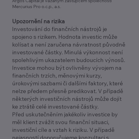
Argos Capital je vázaným zástupcem společnosti
Mercurius Pro o.c.p., a.s.
Upozornění na rizika
Investování do finančních nástrojů je
spojeno s rizikem. Hodnota investic může
kolísat a není zaručena návratnost původně
investované částky. Minulá výkonnost není
spolehlivým ukazatelem budoucích výnosů.
Investice mohou být ovlivněny vývojem na
finančních trzích, měnovými kurzy,
úrokovými sazbami či dalšími faktory, které
nelze předem přesně predikovat. V případě
některých investičních nástrojů může dojít
ke ztrátě celé investované částky.
Před uskutečněním jakékoliv investice by
měl klient zvážit svou finanční situaci,
investiční cíle a vztah k riziku. V případě
nejasností doporučujeme konzultaci s