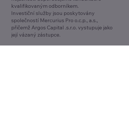
kvalifikovaným odborníkem.
Investiční služby jsou poskytovány
společností Mercurius Pro o.c.p., a.s.,
přičemž Argos Capital .s.r.o. vystupuje jako
její vázaný zástupce.