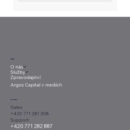
Focuson.cz: Servery jsou šestkrát
dražší než loni. AI bude deformovat
trh až do roku 2028
Menu
O nás
Služby
Zpravodajství
Argos Capital v mediích
Kontakt
Sales:
+420 771 281 308
Support:
+420 771 282 887