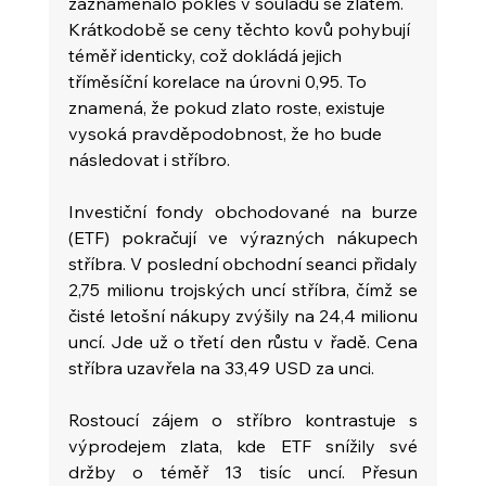
zaznamenalo pokles v souladu se zlatem. 
Krátkodobě se ceny těchto kovů pohybují 
téměř identicky, což dokládá jejich 
tříměsíční korelace na úrovni 0,95. To 
znamená, že pokud zlato roste, existuje 
vysoká pravděpodobnost, že ho bude 
následovat i stříbro. 
Investiční fondy obchodované na burze 
(ETF) pokračují ve výrazných nákupech 
stříbra. V poslední obchodní seanci přidaly 
2,75 milionu trojských uncí stříbra, čímž se 
čisté letošní nákupy zvýšily na 24,4 milionu 
uncí. Jde už o třetí den růstu v řadě. Cena 
stříbra uzavřela na 33,49 USD za unci.
Rostoucí zájem o stříbro kontrastuje s 
výprodejem zlata, kde ETF snížily své 
držby o téměř 13 tisíc uncí. Přesun 