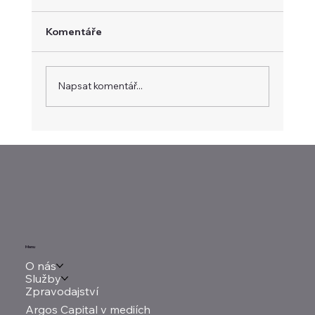
Komentáře
Napsat komentář...
Trh čeká nižší produkci kukuřice a
pokles celkových zásob
Menu
O nás
Služby
Zpravodajství
Argos Capital v mediích