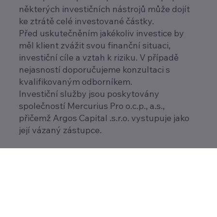
některých investičních nástrojů může dojít
ke ztrátě celé investované částky.
Před uskutečněním jakékoliv investice by
měl klient zvážit svou finanční situaci,
investiční cíle a vztah k riziku. V případě
nejasností doporučujeme konzultaci s
kvalifikovaným odborníkem.
Investiční služby jsou poskytovány
společností Mercurius Pro o.c.p., a.s.,
přičemž Argos Capital .s.r.o. vystupuje jako
její vázaný zástupce.