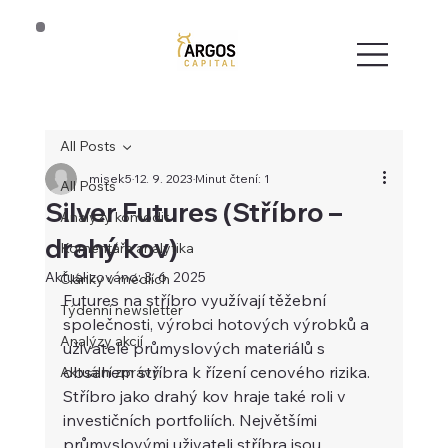
All Posts
misek5
12. 9. 2023
Minut čtení: 1
All Posts
Silver Futures (Stříbro –
Analýzy komodit
drahý kov)
Komentáře analytika
Aktualizováno:
3. 6. 2025
Články v médiích
Futures na stříbro využívají těžební 
Týdenní newsletter
společnosti, výrobci hotových výrobků a 
Analýzy akcií
uživatelé průmyslových materiálů s 
obsahem stříbra k řízení cenového rizika. 
Aktuální zprávy
Stříbro jako drahý kov hraje také roli v 
investičních portfoliích. Největšími 
průmyslovými uživateli stříbra jsou 