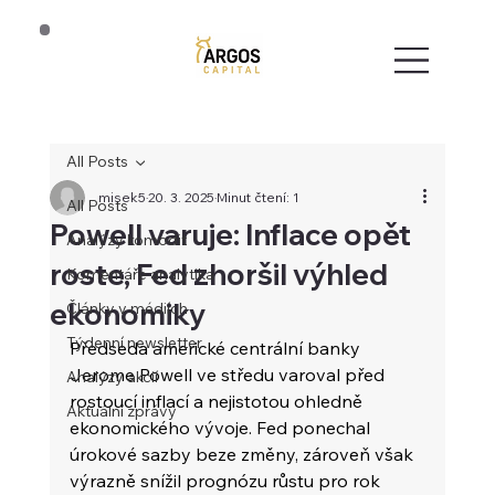
All Posts
misek5
20. 3. 2025
Minut čtení: 1
All Posts
Powell varuje: Inflace opět
Analýzy komodit
roste, Fed zhoršil výhled
Komentáře analytika
ekonomiky
Články v médiích
Týdenní newsletter
Předseda americké centrální banky 
Jerome Powell ve středu varoval před 
Analýzy akcií
rostoucí inflací a nejistotou ohledně 
Aktuální zprávy
ekonomického vývoje. Fed ponechal 
úrokové sazby beze změny, zároveň však 
výrazně snížil prognózu růstu pro rok 