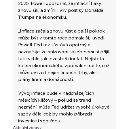
2025. Powell upozornil, že inflační tlaky 
znovu sílí, a zmínil i vliv politiky Donalda 
Trumpa na ekonomiku.
„Inflace začala znovu růst a další pokrok 
může být v tomto roce pomalejší,“ uvedl 
Powell. Fed tak zůstává opatrný a 
naznačuje, že snižování sazeb nemusí přijít 
tak rychle, jak investoři doufali. Nejistota 
kolem ekonomického zpomalení roste, což 
může ovlivnit nejen finanční trhy, ale i 
plány firem a domácností.
Vývoj inflace bude v nadcházejících 
měsících klíčový – pokud se trend 
nezmění, může Fed udržet vysoké úrokové 
sazby déle, což by mohlo přibrzdit 
investice i spotřebu.
Aktuální zprávy