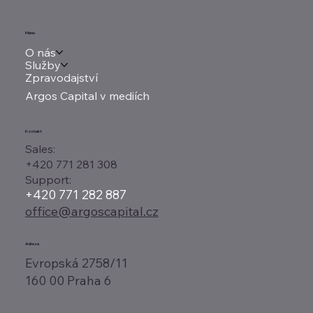
Menu
O nás
Služby
Zpravodajství
Argos Capital v mediích
Kontakt
Sales:
+420 771 281 308
Support:
+420 771 282 887
office@argoscapital.cz
Adresa
Evropská 2758/11
160 00 Praha 6