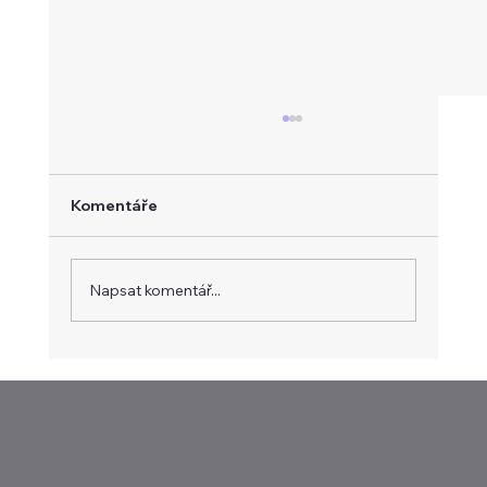
Komentáře
Napsat komentář...
Evropa hledá vlastní platební systém