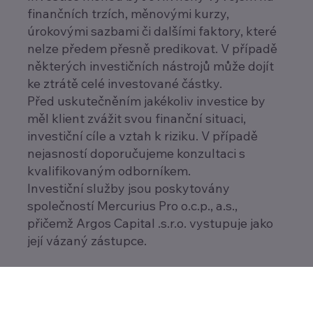
finančních trzích, měnovými kurzy,
úrokovými sazbami či dalšími faktory, které
nelze předem přesně predikovat. V případě
některých investičních nástrojů může dojít
ke ztrátě celé investované částky.
Před uskutečněním jakékoliv investice by
měl klient zvážit svou finanční situaci,
investiční cíle a vztah k riziku. V případě
nejasností doporučujeme konzultaci s
kvalifikovaným odborníkem.
Investiční služby jsou poskytovány
společností Mercurius Pro o.c.p., a.s.,
přičemž Argos Capital .s.r.o. vystupuje jako
její vázaný zástupce.