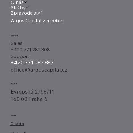
O nás
Služby
Zpravodajství
Argos Capital v mediích
Kontakt
Sales:
+420 771 281 308
Support:
+420 771 282 887
office@argoscapital.cz
Adresa
Evropská 2758/11
160 00 Praha 6
Social
X.com