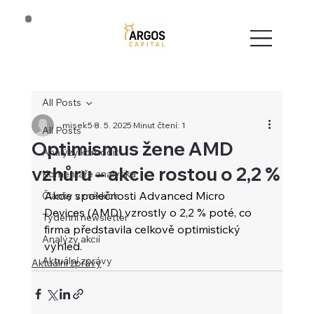
All Posts
misek5
8. 5. 2025
Minut čtení: 1
All Posts
Optimismus žene AMD
Analýzy komodit
vzhůru – akcie rostou o 2,2 %
Komentáře analytika
Akcie společnosti Advanced Micro 
Články v médiích
Devices (AMD) vzrostly o 2,2 % poté, co 
Týdenní newsletter
firma představila celkově optimistický 
Analýzy akcií
výhled.
Aktuální zprávy
Aktuální zprávy