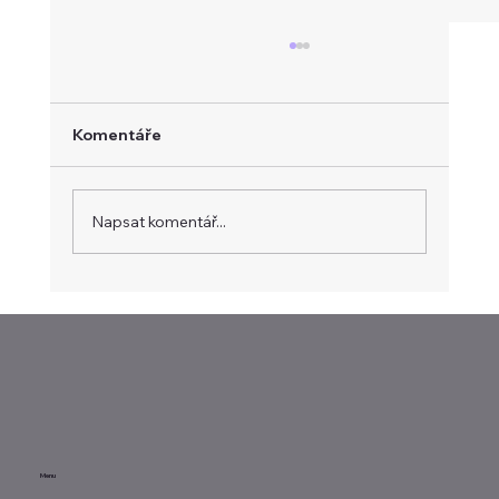
Komentáře
Napsat komentář...
Evropa hledá vlastní platební systém
Menu