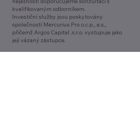
nejasností doporučujeme konzultaci s
kvalifikovaným odborníkem.
Investiční služby jsou poskytovány
společností Mercurius Pro o.c.p., a.s.,
přičemž Argos Capital .s.r.o. vystupuje jako
její vázaný zástupce.