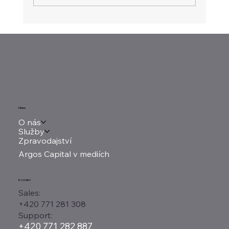
Evropa hledá vlastní platební systém
Menu
O nás
Služby
Zpravodajství
Argos Capital v mediích
Kontakt
Sales:
+420 771 281 308
Support:
+420 771 282 887