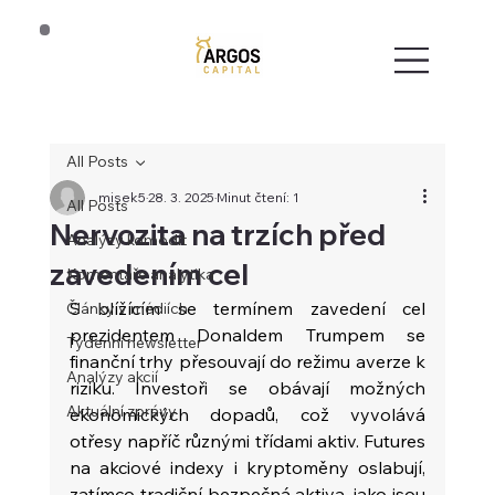
All Posts
misek5
28. 3. 2025
Minut čtení: 1
All Posts
Nervozita na trzích před
Analýzy komodit
zavedením cel
Komentáře analytika
S blížícím se termínem zavedení cel 
Články v médiích
prezidentem Donaldem Trumpem se 
Týdenní newsletter
finanční trhy přesouvají do režimu averze k 
Analýzy akcií
riziku. Investoři se obávají možných 
Aktuální zprávy
ekonomických dopadů, což vyvolává 
otřesy napříč různými třídami aktiv. Futures 
na akciové indexy i kryptoměny oslabují, 
zatímco tradiční bezpečná aktiva, jako jsou 