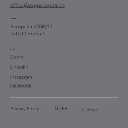
office@argoscapital.cz
Adresa
Evropská 2758/11
160 00 Praha 6
Social
X.com
LinkedIn
Instagram
Facebook
GDPR
Privacy Policy
Licence