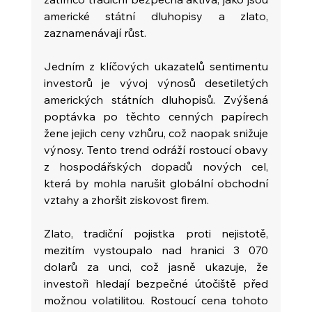
americké státní dluhopisy a zlato, 
zaznamenávají růst.
Jedním z klíčových ukazatelů sentimentu 
investorů je vývoj výnosů desetiletých 
amerických státních dluhopisů. Zvýšená 
poptávka po těchto cenných papírech 
žene jejich ceny vzhůru, což naopak snižuje 
výnosy. Tento trend odráží rostoucí obavy 
z hospodářských dopadů nových cel, 
která by mohla narušit globální obchodní 
vztahy a zhoršit ziskovost firem.
Zlato, tradiční pojistka proti nejistotě, 
mezitím vystoupalo nad hranici 3 070 
dolarů za unci, což jasně ukazuje, že 
investoři hledají bezpečné útočiště před 
možnou volatilitou. Rostoucí cena tohoto 