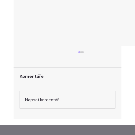
Komentáře
Napsat komentář...
Evropa hledá vlastní platební systém