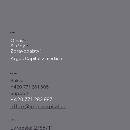
Menu
O nás
Služby
Zpravodajství
Argos Capital v mediích
Kontakt
Sales:
+420 771 281 308
Support:
+420 771 282 887
office@argoscapital.cz
Adresa
Evropská 2758/11