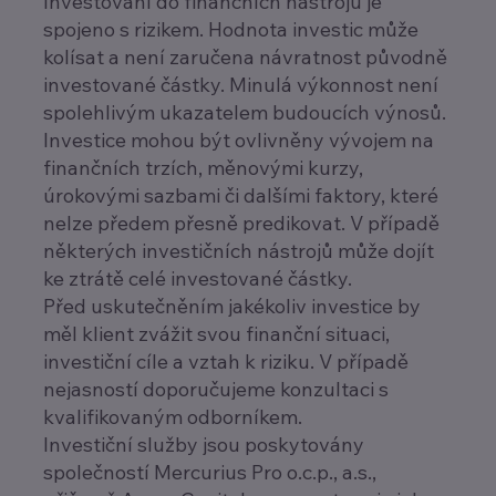
Investování do finančních nástrojů je
spojeno s rizikem. Hodnota investic může
kolísat a není zaručena návratnost původně
investované částky. Minulá výkonnost není
spolehlivým ukazatelem budoucích výnosů.
Investice mohou být ovlivněny vývojem na
finančních trzích, měnovými kurzy,
úrokovými sazbami či dalšími faktory, které
nelze předem přesně predikovat. V případě
některých investičních nástrojů může dojít
ke ztrátě celé investované částky.
Před uskutečněním jakékoliv investice by
měl klient zvážit svou finanční situaci,
investiční cíle a vztah k riziku. V případě
nejasností doporučujeme konzultaci s
kvalifikovaným odborníkem.
Investiční služby jsou poskytovány
společností Mercurius Pro o.c.p., a.s.,