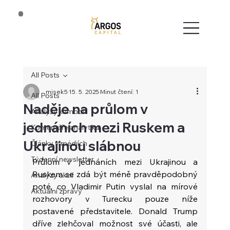
All Posts
misek5
15. 5. 2025
Minut čtení: 1
All Posts
Naděje na průlom v
Analýzy komodit
jednáních mezi Ruskem a
Komentáře analytika
Ukrajinou slábnou
Články v médiích
Týdenní newsletter
Průlom v jednáních mezi Ukrajinou a 
Ruskem se zdá být méně pravděpodobný 
Analýzy akcií
poté, co Vladimir Putin vyslal na mírové 
Aktuální zprávy
rozhovory v Turecku pouze níže 
postavené představitele. Donald Trump 
dříve zlehčoval možnost své účasti, ale 