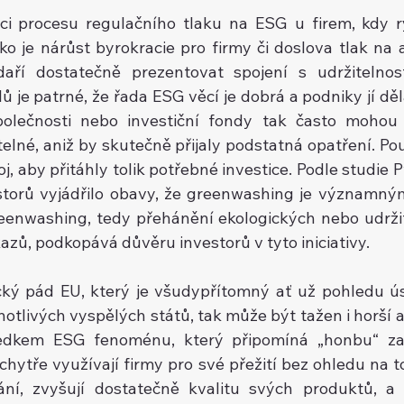
ci procesu regulačního tlaku na ESG u firem, kdy ry
ko je nárůst byrokracie pro firmy či doslova tlak na a
aří dostatečně prezentovat spojení s udržitelností
je patrné, že řada ESG věcí je dobrá a podniky jí dělaly
polečnosti nebo investiční fondy tak často mohou t
elné, aniž by skutečně přijaly podstatná opatření. Pou
, aby přitáhly tolik potřebné investice. Podle studie 
storů vyjádřilo obavy, že greenwashing je významný
eenwashing, tedy přehánění ekologických nebo udržit
zů, podkopává důvěru investorů v tyto iniciativy.
ý pád EU, který je všudypřítomný ať už pohledu úsp
tlivých vyspělých států, tak může být tažen i horší al
dkem ESG fenoménu, který připomíná „honbu“ za 
hytře využívají firmy pro své přežití bez ohledu na to,
ání, zvyšují dostatečně kvalitu svých produktů, a 