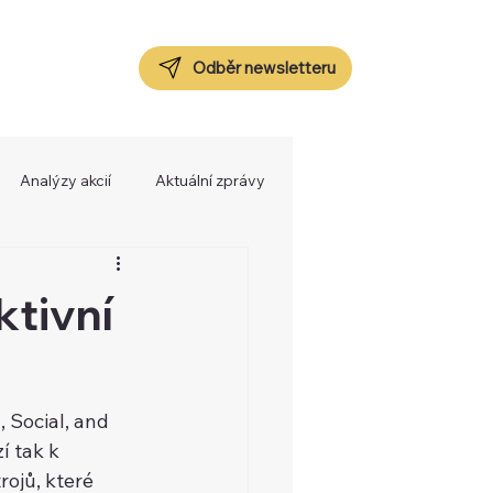
Odběr newsletteru
Analýzy akcií
Aktuální zprávy
ktivní
 Social, and 
 tak k 
ojů, které 