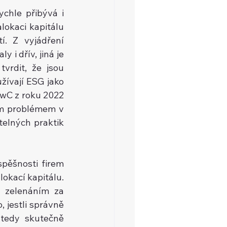
chle přibývá i 
lokaci kapitálu 
. Z vyjádření 
 i dřív, jiná je 
vrdit, že jsou 
žívají ESG jako 
PwC z roku 2022 
m problémem v 
elných praktik 
ěšnosti firem 
okací kapitálu. 
zelenáním za 
 jestli správně 
tedy skutečně 