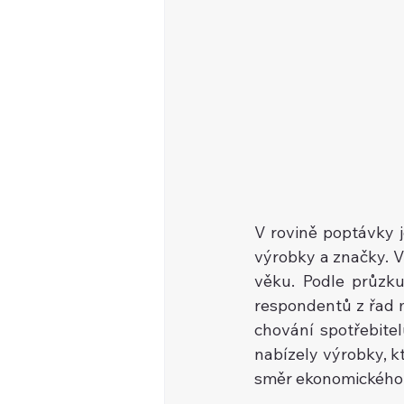
V rovině poptávky je
výrobky a značky. V
věku. Podle průzk
respondentů z řad m
chování spotřebitel
nabízely výrobky, kt
směr ekonomického 