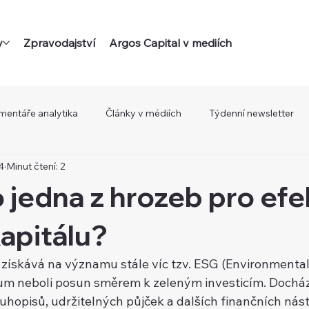
y
Zpravodajství
Argos Capital v mediích
mentáře analytika
Články v médiích
Týdenní newsletter
4
Minut čtení: 2
 jedna z hrozeb pro efe
kapitálu?
 získává na významu stále víc tzv. ESG (Environmental,
um neboli posun směrem k zeleným investicím. Dochází
hopisů, udržitelných půjček a dalších finančních nástr