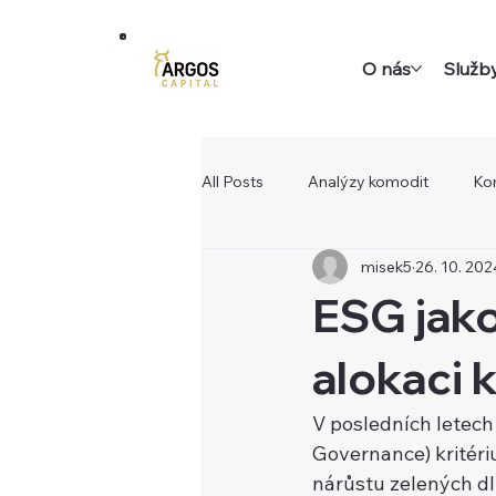
O nás
Služb
All Posts
Analýzy komodit
Ko
misek5
26. 10. 202
ESG jako
alokaci 
V posledních letech
Governance) kritéri
nárůstu zelených dlu