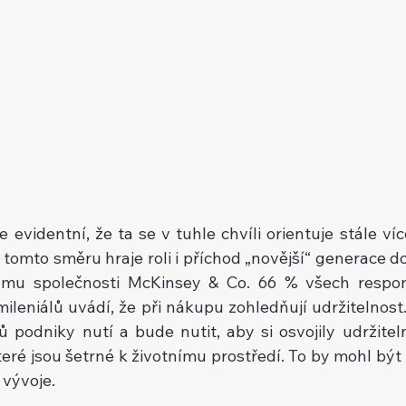
 evidentní, že ta se v tuhle chvíli orientuje stále víc
 tomto směru hraje roli i příchod „novější“ generace d
umu společnosti McKinsey & Co. 66 % všech respo
ileniálů uvádí, že při nákupu zohledňují udržitelnost.
ů podniky nutí a bude nutit, aby si osvojily udržiteln
eré jsou šetrné k životnímu prostředí. To by mohl být 
vývoje.