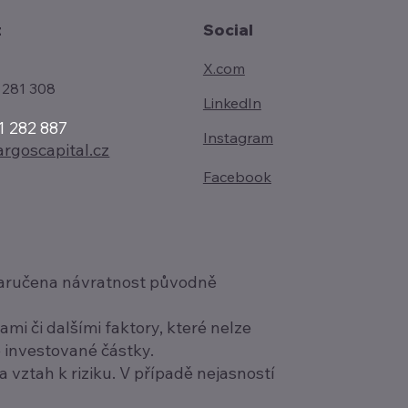
t
Social
X.com
 281 308
LinkedIn
1 282 887
Instagram
rgoscapital.cz
Facebook
í zaručena návratnost původně
i či dalšími faktory, které nelze
é investované částky.
a vztah k riziku. V případě nejasností