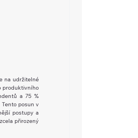
e na udržitelné 
o produktivního 
ndentů a 75 % 
 Tento posun v 
ější postupy a 
zcela přirozený 