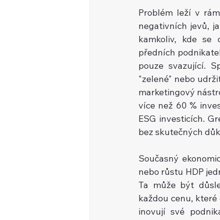
Problém leží v rám
negativních jevů, ja
kamkoliv, kde se d
předních podnikatelů 
pouze svazující. S
"zelené" nebo udržit
marketingový nástroj
více než 60 % inve
ESG investicích. Gr
bez skutečných důka
Současný ekonomick
nebo růstu HDP jedno
Ta může být důsle
každou cenu, které c
inovují své podnik