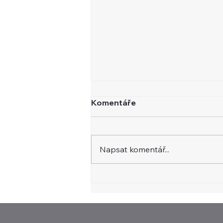
Komentáře
Napsat komentář...
AI žene polovodiče vzhůru.
Vrchol cyklu je zatím v
nedohlednu