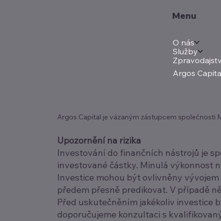
Menu
O nás
Služby
Zpravodajstv
Argos Capita
Argos Capital je vázaným zástupcem společnosti Mer
Upozornění na rizika
Investování do finančních nástrojů je s
investované částky. Minulá výkonnost 
Investice mohou být ovlivněny vývojem n
předem přesně predikovat. V případě něk
Před uskutečněním jakékoliv investice by 
doporučujeme konzultaci s kvalifikova