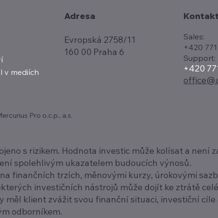
Kontak
Adresa
Sales:
Evropská 2758/11
+420 771
160 00 Praha 6
Support:
í
+420 77
l v mediích
office@a
curius Pro o.c.p., a.s.
pojeno s rizikem. Hodnota investic může kolísat a nen
není spolehlivým ukazatelem budoucích výnosů.
a finančních trzích, měnovými kurzy, úrokovými sazbam
terých investičních nástrojů může dojít ke ztrátě cel
měl klient zvážit svou finanční situaci, investiční cíle 
ným odborníkem.