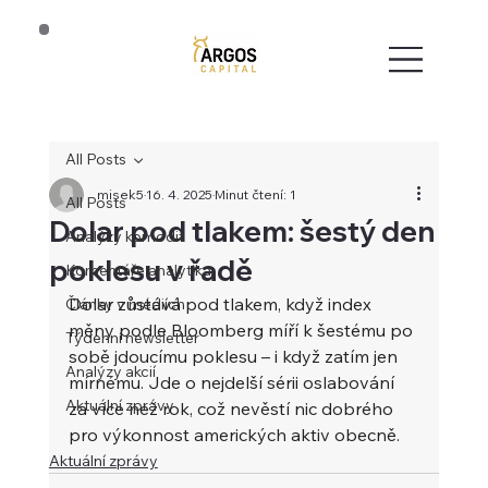
All Posts
misek5
16. 4. 2025
Minut čtení: 1
All Posts
Dolar pod tlakem: šestý den
Analýzy komodit
poklesu v řadě
Komentáře analytika
Dolar zůstává pod tlakem, když index 
Články v médiích
měny podle Bloomberg míří k šestému po 
Týdenní newsletter
sobě jdoucímu poklesu – i když zatím jen 
Analýzy akcií
mírnému. Jde o nejdelší sérii oslabování 
Aktuální zprávy
za více než rok, což nevěstí nic dobrého 
pro výkonnost amerických aktiv obecně.
Aktuální zprávy