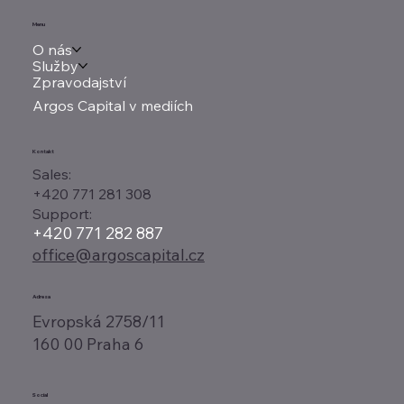
Menu
O nás
Služby
Zpravodajství
Argos Capital v mediích
Kontakt
Sales:
+420 771 281 308
Support:
+420 771 282 887
office@argoscapital.cz
Adresa
Evropská 2758/11
160 00 Praha 6
Social