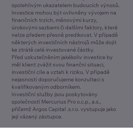
spolehlivým ukazatelem budoucích výnosů.
Investice mohou být ovlivněny vývojem na
finančních trzích, měnovými kurzy,
úrokovými sazbami či dalšími faktory, které
nelze předem přesně predikovat. V případě
některých investičních nástrojů může dojít
ke ztrátě celé investované částky.
Před uskutečněním jakékoliv investice by
měl klient zvážit svou finanční situaci,
investiční cíle a vztah k riziku. V případě
nejasností doporučujeme konzultaci s
kvalifikovaným odborníkem.
Investiční služby jsou poskytovány
společností Mercurius Pro o.c.p., a.s.,
přičemž Argos Capital .s.r.o. vystupuje jako
její vázaný zástupce.