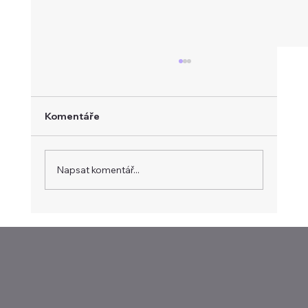
Komentáře
Napsat komentář...
Evropa hledá vlastní platební systém