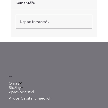
Komentáře
Napsat komentář...
Trh čeká nižší produkci kukuřice a
pokles celkových zásob
Menu
O nás
Služby
Zpravodajství
Argos Capital v mediích