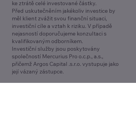
ke ztrátě celé investované částky.
Před uskutečněním jakékoliv investice by
měl klient zvážit svou finanční situaci,
investiční cíle a vztah k riziku. V případě
nejasností doporučujeme konzultaci s
kvalifikovaným odborníkem.
Investiční služby jsou poskytovány
společností Mercurius Pro o.c.p., a.s.,
přičemž Argos Capital .s.r.o. vystupuje jako
její vázaný zástupce.