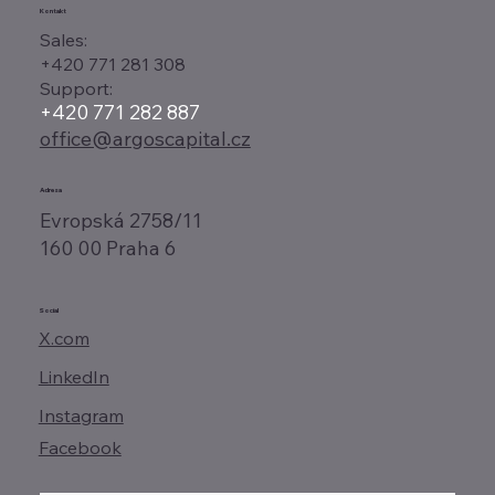
Kontakt
Sales:
+420 771 281 308
Support:
+420 771 282 887
office@argoscapital.cz
Adresa
Evropská 2758/11
160 00 Praha 6
Social
X.com
LinkedIn
Instagram
Facebook