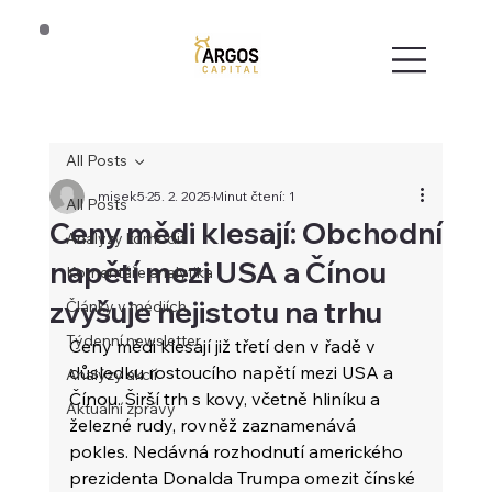
All Posts
misek5
25. 2. 2025
Minut čtení: 1
All Posts
Ceny mědi klesají: Obchodní
Analýzy komodit
napětí mezi USA a Čínou
Komentáře analytika
zvyšuje nejistotu na trhu
Články v médiích
Týdenní newsletter
Ceny mědi klesají již třetí den v řadě v 
důsledku rostoucího napětí mezi USA a 
Analýzy akcií
Čínou. Širší trh s kovy, včetně hliníku a 
Aktuální zprávy
železné rudy, rovněž zaznamenává 
pokles. Nedávná rozhodnutí amerického 
prezidenta Donalda Trumpa omezit čínské 