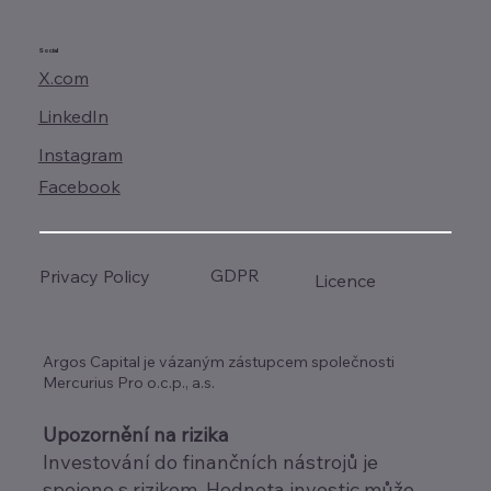
Social
X.com
LinkedIn
Instagram
Facebook
GDPR
Privacy Policy
Licence
Argos Capital je vázaným zástupcem společnosti
Mercurius Pro o.c.p., a.s.
Upozornění na rizika
Investování do finančních nástrojů je
spojeno s rizikem. Hodnota investic může