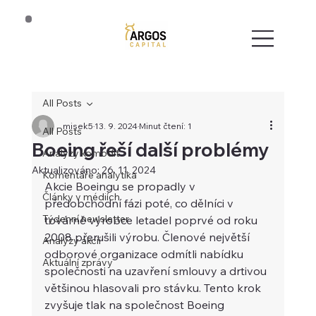
All Posts
misek5
13. 9. 2024
Minut čtení: 1
All Posts
Boeing řeší další problémy
Analýzy komodit
Aktualizováno:
26. 11. 2024
Komentáře analytika
Akcie Boeingu se propadly v 
Články v médiích
předobchodní fázi poté, co dělníci v 
Týdenní newsletter
továrně výrobce letadel poprvé od roku 
2008 přerušili výrobu. Členové největší 
Analýzy akcií
odborové organizace odmítli nabídku 
Aktuální zprávy
společnosti na uzavření smlouvy a drtivou 
většinou hlasovali pro stávku. Tento krok 
zvyšuje tlak na společnost Boeing 