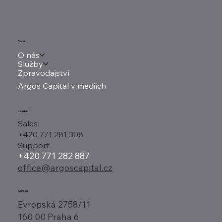
Menu
O nás
Služby
Zpravodajství
Argos Capital v mediích
Kontakt
Sales:
+420 771 281 308
Support:
+420 771 282 887
office@argoscapital.cz
Adresa
Evropská 2758/11
160 00 Praha 6