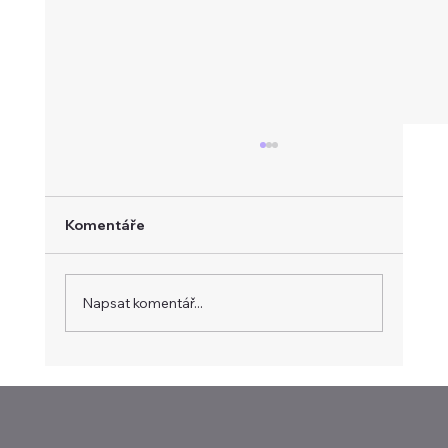
Komentáře
Napsat komentář...
Evropa hledá vlastní platební systém