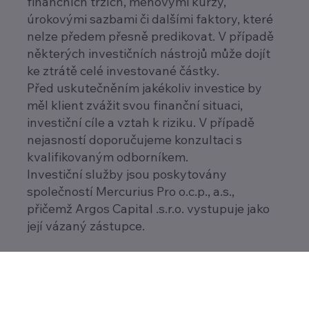
finančních trzích, měnovými kurzy,
úrokovými sazbami či dalšími faktory, které
nelze předem přesně predikovat. V případě
některých investičních nástrojů může dojít
ke ztrátě celé investované částky.
Před uskutečněním jakékoliv investice by
měl klient zvážit svou finanční situaci,
investiční cíle a vztah k riziku. V případě
nejasností doporučujeme konzultaci s
kvalifikovaným odborníkem.
Investiční služby jsou poskytovány
společností Mercurius Pro o.c.p., a.s.,
přičemž Argos Capital .s.r.o. vystupuje jako
její vázaný zástupce.