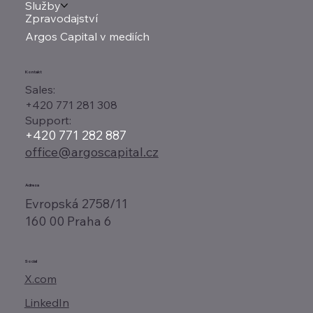
Služby
Zpravodajství
Argos Capital v mediích
Kontakt
Sales:
+420 771 281 308
Support:
+420 771 282 887
office@argoscapital.cz
Adresa
Evropská 2758/11
160 00 Praha 6
Social
X.com
LinkedIn