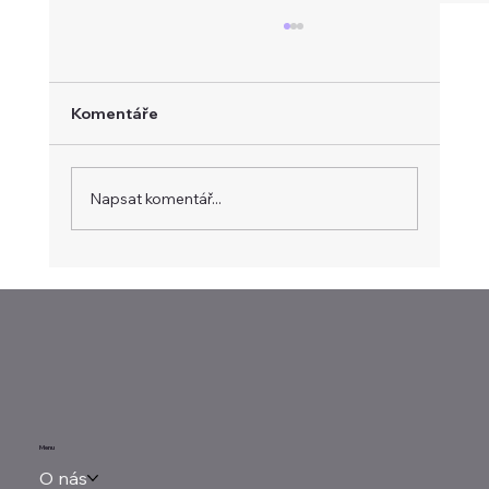
Komentáře
Napsat komentář...
Intel těží z AI infrastruktury. Tržby
rostly nejrychleji za patnáct let
Menu
O nás