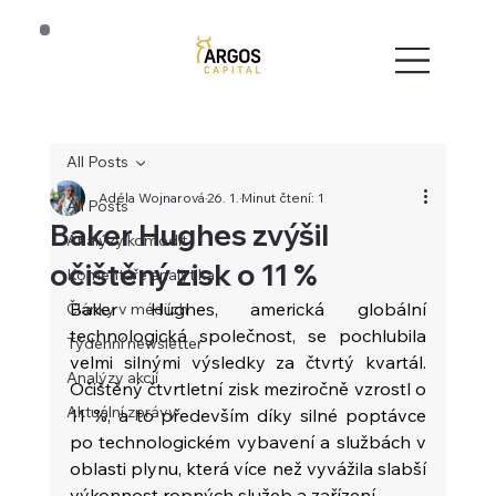
All Posts
Adéla Wojnarová
26. 1.
Minut čtení: 1
All Posts
Baker Hughes zvýšil
Analýzy komodit
očištěný zisk o 11 %
Komentáře analytika
Baker Hughes, americká globální 
Články v médiích
technologická společnost, se pochlubila 
Týdenní newsletter
velmi silnými výsledky za čtvrtý kvartál. 
Analýzy akcií
Očištěný čtvrtletní zisk meziročně vzrostl o 
Aktuální zprávy
11 %, a to především díky silné poptávce 
po technologickém vybavení a službách v 
oblasti plynu, která více než vyvážila slabší 
výkonnost ropných služeb a zařízení.