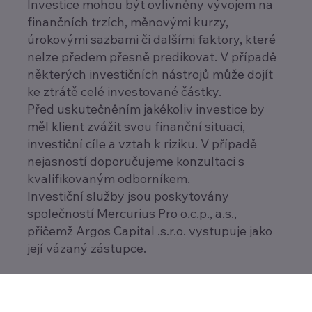
Investice mohou být ovlivněny vývojem na
finančních trzích, měnovými kurzy,
úrokovými sazbami či dalšími faktory, které
nelze předem přesně predikovat. V případě
některých investičních nástrojů může dojít
ke ztrátě celé investované částky.
Před uskutečněním jakékoliv investice by
měl klient zvážit svou finanční situaci,
investiční cíle a vztah k riziku. V případě
nejasností doporučujeme konzultaci s
kvalifikovaným odborníkem.
Investiční služby jsou poskytovány
společností Mercurius Pro o.c.p., a.s.,
přičemž Argos Capital .s.r.o. vystupuje jako
její vázaný zástupce.