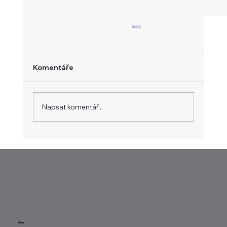
Komentáře
Napsat komentář...
Evropa hledá vlastní platební systém
Menu