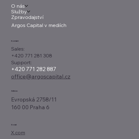
O nás
Služby
Zpravodajství
Argos Capital v mediích
Kontakt
Sales:
+420 771 281 308
Support:
+420 771 282 887
office@argoscapital.cz
Adresa
Evropská 2758/11
160 00 Praha 6
Social
X.com