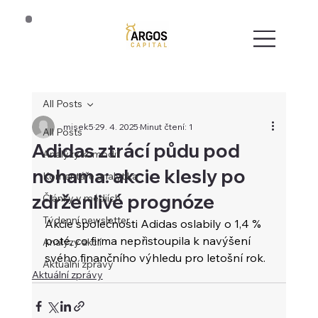
All Posts
misek5
29. 4. 2025
Minut čtení: 1
All Posts
Adidas ztrácí půdu pod
Analýzy komodit
nohama: akcie klesly po
Komentáře analytika
zdrženlivé prognóze
Články v médiích
Týdenní newsletter
Akcie společnosti Adidas oslabily o 1,4 % 
poté, co firma nepřistoupila k navýšení 
Analýzy akcií
svého finančního výhledu pro letošní rok.
Aktuální zprávy
Aktuální zprávy