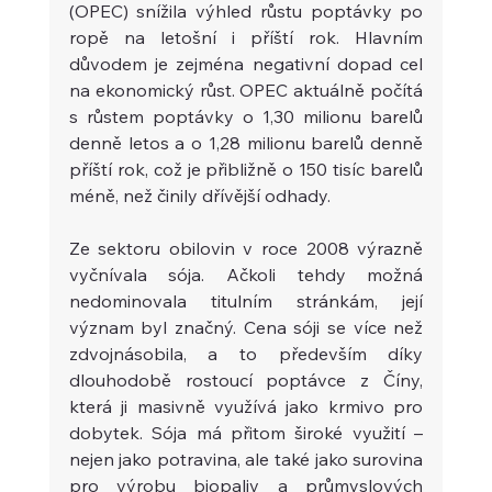
(OPEC) snížila výhled růstu poptávky po 
ropě na letošní i příští rok. Hlavním 
důvodem je zejména negativní dopad cel 
na ekonomický růst. OPEC aktuálně počítá 
s růstem poptávky o 1,30 milionu barelů 
denně letos a o 1,28 milionu barelů denně 
příští rok, což je přibližně o 150 tisíc barelů 
méně, než činily dřívější odhady.
Ze sektoru obilovin v roce 2008 výrazně 
vyčnívala sója. Ačkoli tehdy možná 
nedominovala titulním stránkám, její 
význam byl značný. Cena sóji se více než 
zdvojnásobila, a to především díky 
dlouhodobě rostoucí poptávce z Číny, 
která ji masivně využívá jako krmivo pro 
dobytek. Sója má přitom široké využití – 
nejen jako potravina, ale také jako surovina 
pro výrobu biopaliv a průmyslových 