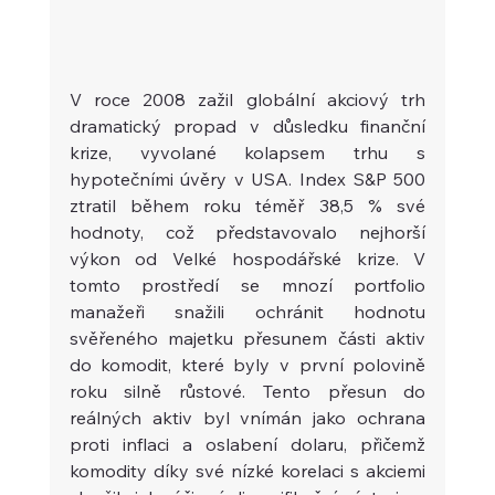
V roce 2008 zažil globální akciový trh 
dramatický propad v důsledku finanční 
krize, vyvolané kolapsem trhu s 
hypotečními úvěry v USA. Index S&P 500 
ztratil během roku téměř 38,5 % své 
hodnoty, což představovalo nejhorší 
výkon od Velké hospodářské krize. V 
tomto prostředí se mnozí portfolio 
manažeři snažili ochránit hodnotu 
svěřeného majetku přesunem části aktiv 
do komodit, které byly v první polovině 
roku silně růstové. Tento přesun do 
reálných aktiv byl vnímán jako ochrana 
proti inflaci a oslabení dolaru, přičemž 
komodity díky své nízké korelaci s akciemi 