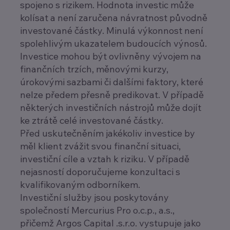
spojeno s rizikem. Hodnota investic může
kolísat a není zaručena návratnost původně
investované částky. Minulá výkonnost není
spolehlivým ukazatelem budoucích výnosů.
Investice mohou být ovlivněny vývojem na
finančních trzích, měnovými kurzy,
úrokovými sazbami či dalšími faktory, které
nelze předem přesně predikovat. V případě
některých investičních nástrojů může dojít
ke ztrátě celé investované částky.
Před uskutečněním jakékoliv investice by
měl klient zvážit svou finanční situaci,
investiční cíle a vztah k riziku. V případě
nejasností doporučujeme konzultaci s
kvalifikovaným odborníkem.
Investiční služby jsou poskytovány
společností Mercurius Pro o.c.p., a.s.,
přičemž Argos Capital .s.r.o. vystupuje jako