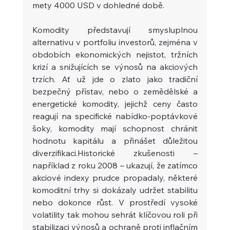
mety 4000 USD v dohledné době.
Komodity představují smysluplnou 
alternativu v portfoliu investorů, zejména v 
obdobích ekonomických nejistot, tržních 
krizí a snižujících se výnosů na akciových 
trzích. Ať už jde o zlato jako tradiční 
bezpečný přístav, nebo o zemědělské a 
energetické komodity, jejichž ceny často 
reagují na specifické nabídko-poptávkové 
šoky, komodity mají schopnost chránit 
hodnotu kapitálu a přinášet důležitou 
diverzifikaci.Historické zkušenosti – 
například z roku 2008 – ukazují, že zatímco 
akciové indexy prudce propadaly, některé 
komoditní trhy si dokázaly udržet stabilitu 
nebo dokonce růst. V prostředí vysoké 
volatility tak mohou sehrát klíčovou roli při 
stabilizaci výnosů a ochraně proti inflačním 