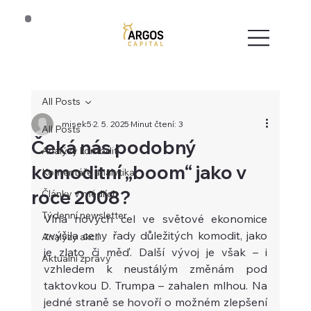
All Posts
misek5
2. 5. 2025
Minut čtení: 3
All Posts
Čeká nás podobný
Analýzy komodit
komoditní „boom“ jako v
Komentáře analytika
roce 2008?
Články v médiích
Týdenní newsletter
Vlna nových cel ve světové ekonomice 
zvýšila ceny řady důležitých komodit, jako 
Analýzy akcií
je zlato či měď. Další vývoj je však – i 
Aktuální zprávy
vzhledem k neustálým změnám pod 
taktovkou D. Trumpa – zahalen mlhou. Na 
jedné straně se hovoří o možném zlepšení 