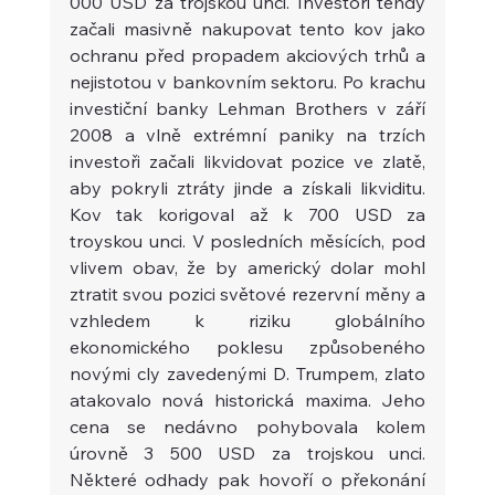
000 USD za trojskou unci. Investoři tehdy 
začali masivně nakupovat tento kov jako 
ochranu před propadem akciových trhů a 
nejistotou v bankovním sektoru. Po krachu 
investiční banky Lehman Brothers v září 
2008 a vlně extrémní paniky na trzích 
investoři začali likvidovat pozice ve zlatě, 
aby pokryli ztráty jinde a získali likviditu. 
Kov tak korigoval až k 700 USD za 
troyskou unci. V posledních měsících, pod 
vlivem obav, že by americký dolar mohl 
ztratit svou pozici světové rezervní měny a 
vzhledem k riziku globálního 
ekonomického poklesu způsobeného 
novými cly zavedenými D. Trumpem, zlato 
atakovalo nová historická maxima. Jeho 
cena se nedávno pohybovala kolem 
úrovně 3 500 USD za trojskou unci. 
Některé odhady pak hovoří o překonání 