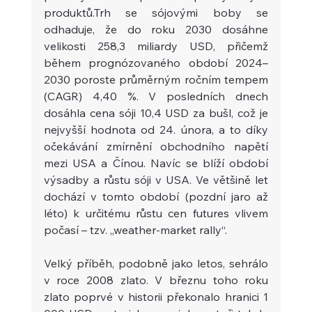
produktů.Trh se sójovými boby se 
odhaduje, že do roku 2030 dosáhne 
velikosti 258,3 miliardy USD, přičemž 
během prognózovaného období 2024–
2030 poroste průměrným ročním tempem 
(CAGR) 4,40 %. V posledních dnech 
dosáhla cena sóji 10,4 USD za bušl, což je 
nejvyšší hodnota od 24. února, a to díky 
očekávání zmírnění obchodního napětí 
mezi USA a Čínou. Navíc se blíží období 
výsadby a růstu sóji v USA. Ve většině let 
dochází v tomto období (pozdní jaro až 
léto) k určitému růstu cen futures vlivem 
počasí – tzv. „weather-market rally“.
Velký příběh, podobně jako letos, sehrálo 
v roce 2008 zlato. V březnu toho roku 
zlato poprvé v historii překonalo hranici 1 