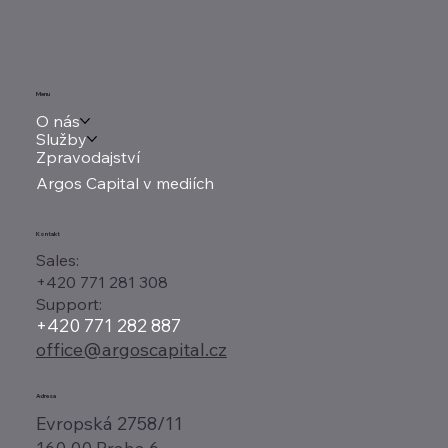
Menu
O nás
Služby
Zpravodajství
Argos Capital v mediích
Kontakt
Sales:
+420 771 281 308
Support:
+420 771 282 887
office@argoscapital.cz
Adresa
Evropská 2758/11