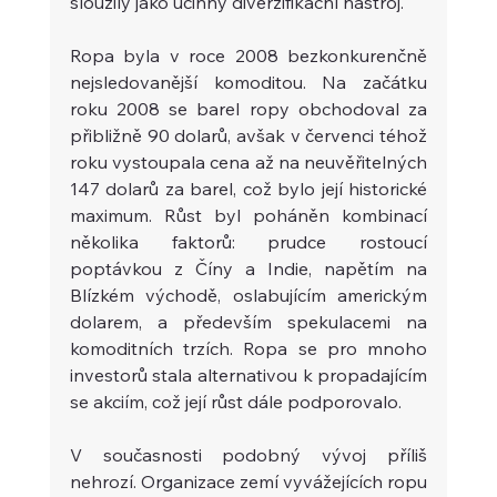
sloužily jako účinný diverzifikační nástroj.
Ropa byla v roce 2008 bezkonkurenčně 
nejsledovanější komoditou. Na začátku 
roku 2008 se barel ropy obchodoval za 
přibližně 90 dolarů, avšak v červenci téhož 
roku vystoupala cena až na neuvěřitelných 
147 dolarů za barel, což bylo její historické 
maximum. Růst byl poháněn kombinací 
několika faktorů: prudce rostoucí 
poptávkou z Číny a Indie, napětím na 
Blízkém východě, oslabujícím americkým 
dolarem, a především spekulacemi na 
komoditních trzích. Ropa se pro mnoho 
investorů stala alternativou k propadajícím 
se akciím, což její růst dále podporovalo.
V současnosti podobný vývoj příliš 
nehrozí. Organizace zemí vyvážejících ropu 